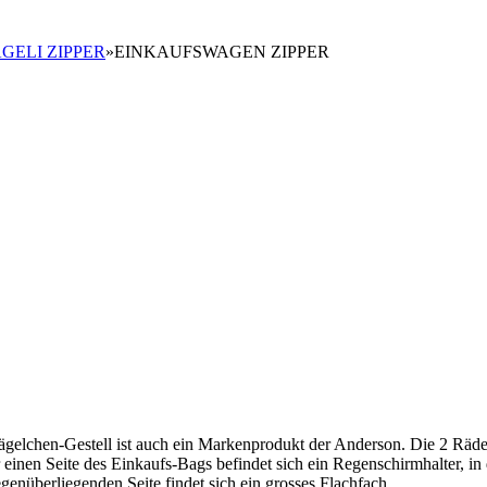
GELI ZIPPER
»
EINKAUFSWAGEN ZIPPER
gelchen-Gestell ist auch ein Markenprodukt der Anderson. Die 2 Räd
r einen Seite des Einkaufs-Bags befindet sich ein Regenschirmhalter, in
enüberliegenden Seite findet sich ein grosses Flachfach.