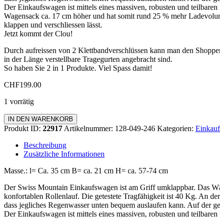
Der Einkaufswagen ist mittels eines massiven, robusten und teilbaren
Wagensack ca. 17 cm höher und hat somit rund 25 % mehr Ladevolumen.
klappen und verschliessen lässt.
Jetzt kommt der Clou!
Durch aufreissen von 2 Klettbandverschlüssen kann man den Shoppe
in der Länge verstellbare Tragegurten angebracht sind.
So haben Sie 2 in 1 Produkte. Viel Spass damit!
CHF
199.00
1 vorrätig
Einkaufswagen
IN DEN WARENKORB
Zipper
Produkt ID:
22917
Artikelnummer:
128-049-246
Kategorien:
Einkauf
Menge
Beschreibung
Zusätzliche Informationen
Masse.: l= Ca. 35 cm B= ca. 21 cm H= ca. 57-74 cm
Der Swiss Mountain Einkaufswagen ist am Griff umklappbar. Das Wä
konfortablen Rollenlauf. Die getestete Tragfähigkeit ist 40 Kg. An de
dass jegliches Regenwasser unten bequem auslaufen kann. Auf der geg
Der Einkaufswagen ist mittels eines massiven, robusten und teilbaren