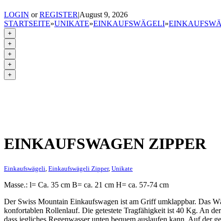
LOGIN
or
REGISTER
|
August 9, 2026
STARTSEITE
»
UNIKATE
»
EINKAUFSWÄGELI
»
EINKAUFSWÄ
+
+
+
+
+
EINKAUFSWAGEN ZIPPER
Einkaufswägeli
,
Einkaufswägeli Zipper
,
Unikate
Masse.: l= Ca. 35 cm B= ca. 21 cm H= ca. 57-74 cm
Der Swiss Mountain Einkaufswagen ist am Griff umklappbar. Das Wä
konfortablen Rollenlauf. Die getestete Tragfähigkeit ist 40 Kg. An de
dass jegliches Regenwasser unten bequem auslaufen kann. Auf der geg