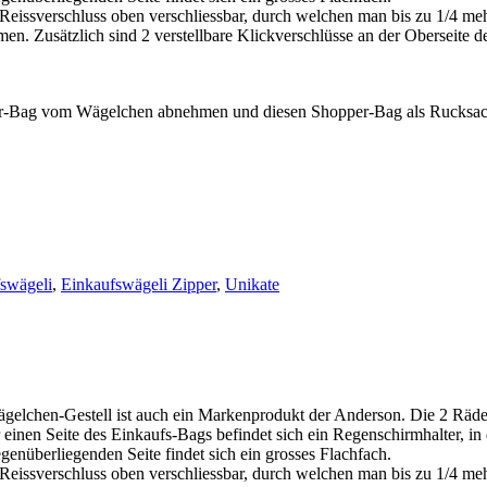
 Reissverschluss oben verschliessbar, durch welchen man bis zu 1/4 me
 Zusätzlich sind 2 verstellbare Klickverschlüsse an der Oberseite des
r-Bag vom Wägelchen abnehmen und diesen Shopper-Bag als Rucksack 
swägeli
,
Einkaufswägeli Zipper
,
Unikate
gelchen-Gestell ist auch ein Markenprodukt der Anderson. Die 2 Räd
r einen Seite des Einkaufs-Bags befindet sich ein Regenschirmhalter, in
enüberliegenden Seite findet sich ein grosses Flachfach.
 Reissverschluss oben verschliessbar, durch welchen man bis zu 1/4 me