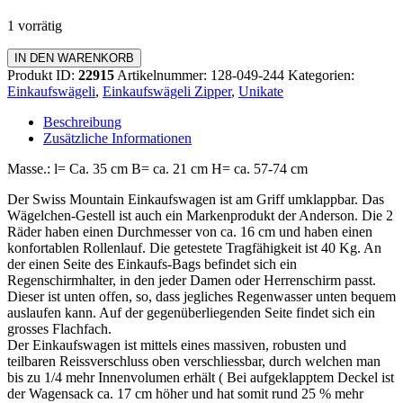
1 vorrätig
Einkaufswagen
IN DEN WARENKORB
Zipper
Produkt ID:
22915
Artikelnummer:
128-049-244
Kategorien:
Menge
Einkaufswägeli
,
Einkaufswägeli Zipper
,
Unikate
Beschreibung
Zusätzliche Informationen
Masse.: l= Ca. 35 cm B= ca. 21 cm H= ca. 57-74 cm
Der Swiss Mountain Einkaufswagen ist am Griff umklappbar. Das
Wägelchen-Gestell ist auch ein Markenprodukt der Anderson. Die 2
Räder haben einen Durchmesser von ca. 16 cm und haben einen
konfortablen Rollenlauf. Die getestete Tragfähigkeit ist 40 Kg. An
der einen Seite des Einkaufs-Bags befindet sich ein
Regenschirmhalter, in den jeder Damen oder Herrenschirm passt.
Dieser ist unten offen, so, dass jegliches Regenwasser unten bequem
auslaufen kann. Auf der gegenüberliegenden Seite findet sich ein
grosses Flachfach.
Der Einkaufswagen ist mittels eines massiven, robusten und
teilbaren Reissverschluss oben verschliessbar, durch welchen man
bis zu 1/4 mehr Innenvolumen erhält ( Bei aufgeklapptem Deckel ist
der Wagensack ca. 17 cm höher und hat somit rund 25 % mehr