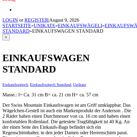
LOGIN
or
REGISTER
|
August 9, 2026
STARTSEITE
»
UNIKATE
»
EINKAUFSWÄGELI
»
EINKAUFSWÄ
STANDARD
»
EINKAUFSWAGEN STANDARD
+
EINKAUFSWAGEN
STANDARD
Einkaufswägeli
,
Einkaufswägeli Standard
,
Unikate
Masse.: l= Ca. 31 cm B= ca. 21 cm H= ca. 57 cm
Der Swiss Mountain Einkaufswagen ist am Griff umklappbar. Das
Wägelchen-Gestell ist auch ein Markenprodukt der Anderson . Die
2 Räder haben einen Durchmesser von ca. 16 cm und haben einen
konfortablen Rollenlauf. Die getestete Tragfähigkeit ist 40 Kg. An
der einen Seite des Einkaufs-Bags befindet sich ein
Regenschirmhalter, in den jeder Damen oder Herrenschirm passt.