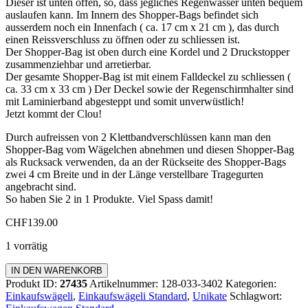
Dieser ist unten offen, so, dass jegliches Regenwasser unten bequem
auslaufen kann. Im Innern des Shopper-Bags befindet sich
ausserdem noch ein Innenfach ( ca. 17 cm x 21 cm ), das durch
einen Reissverschluss zu öffnen oder zu schliessen ist.
Der Shopper-Bag ist oben durch eine Kordel und 2 Druckstopper
zusammenziehbar und arretierbar.
Der gesamte Shopper-Bag ist mit einem Falldeckel zu schliessen (
ca. 33 cm x 33 cm ) Der Deckel sowie der Regenschirmhalter sind
mit Laminierband abgesteppt und somit unverwüstlich!
Jetzt kommt der Clou!
Durch aufreissen von 2 Klettbandverschlüssen kann man den
Shopper-Bag vom Wägelchen abnehmen und diesen Shopper-Bag
als Rucksack verwenden, da an der Rückseite des Shopper-Bags
zwei 4 cm Breite und in der Länge verstellbare Tragegurten
angebracht sind.
So haben Sie 2 in 1 Produkte. Viel Spass damit!
CHF
139.00
1 vorrätig
Einkaufswagen
IN DEN WARENKORB
Standard
Produkt ID:
27435
Artikelnummer:
128-033-3402
Kategorien:
Menge
Einkaufswägeli
,
Einkaufswägeli Standard
,
Unikate
Schlagwort: