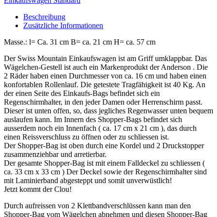
Einkaufswagen Standard
Beschreibung
Zusätzliche Informationen
Masse.: l= Ca. 31 cm B= ca. 21 cm H= ca. 57 cm
Der Swiss Mountain Einkaufswagen ist am Griff umklappbar. Das
Wägelchen-Gestell ist auch ein Markenprodukt der Anderson . Die
2 Räder haben einen Durchmesser von ca. 16 cm und haben einen
konfortablen Rollenlauf. Die getestete Tragfähigkeit ist 40 Kg. An
der einen Seite des Einkaufs-Bags befindet sich ein
Regenschirmhalter, in den jeder Damen oder Herrenschirm passt.
Dieser ist unten offen, so, dass jegliches Regenwasser unten bequem
auslaufen kann. Im Innern des Shopper-Bags befindet sich
ausserdem noch ein Innenfach ( ca. 17 cm x 21 cm ), das durch
einen Reissverschluss zu öffnen oder zu schliessen ist.
Der Shopper-Bag ist oben durch eine Kordel und 2 Druckstopper
zusammenziehbar und arretierbar.
Der gesamte Shopper-Bag ist mit einem Falldeckel zu schliessen (
ca. 33 cm x 33 cm ) Der Deckel sowie der Regenschirmhalter sind
mit Laminierband abgesteppt und somit unverwüstlich!
Jetzt kommt der Clou!
Durch aufreissen von 2 Klettbandverschlüssen kann man den
Shopper-Bag vom Wägelchen abnehmen und diesen Shopper-Bag