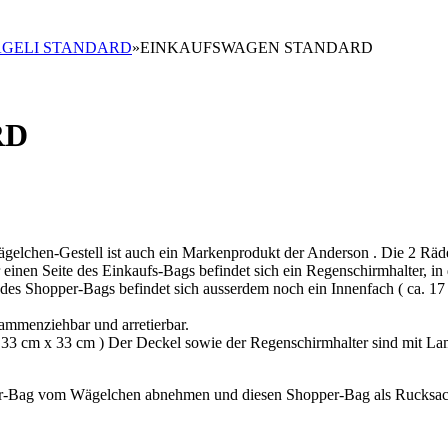
GELI STANDARD
»
EINKAUFSWAGEN STANDARD
RD
gelchen-Gestell ist auch ein Markenprodukt der Anderson . Die 2 Räd
r einen Seite des Einkaufs-Bags befindet sich ein Regenschirmhalter, in
es Shopper-Bags befindet sich ausserdem noch ein Innenfach ( ca. 17 
ammenziehbar und arretierbar.
a. 33 cm x 33 cm ) Der Deckel sowie der Regenschirmhalter sind mit La
er-Bag vom Wägelchen abnehmen und diesen Shopper-Bag als Rucksac