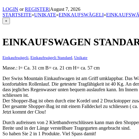
LOGIN
or
REGISTER
|
August 7, 2026
STARTSEITE
»
UNIKATE
»
EINKAUFSWÄGELI
»
EINKAUFSWÄ
+
EINKAUFSWAGEN STANDA
Einkaufswägeli
,
Einkaufswägeli Standard
,
Unikate
Masse.: l= Ca. 31 cm B= ca. 21 cm H= ca. 57 cm
Der Swiss Mountain Einkaufswagen ist am Griff umklappbar. Das Wä
konfortablen Rollenlauf. Die getestete Tragfähigkeit ist 40 Kg. An de
dass jegliches Regenwasser unten bequem auslaufen kann. Im Innern d
schliessen ist.
Der Shopper-Bag ist oben durch eine Kordel und 2 Druckstopper zus
Der gesamte Shopper-Bag ist mit einem Falldeckel zu schliessen ( c
Jetzt kommt der Clou!
Durch aufreissen von 2 Klettbandverschlüssen kann man den Shopp
Breite und in der Länge verstellbare Tragegurten angebracht sind.
So haben Sie 2 in 1 Produkte. Viel Spass damit!