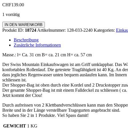
CHF
139.00
1 vorrätig
Einkaufswagen
IN DEN WARENKORB
Standard
Produkt ID:
18724
Artikelnummer:
128-033-2240
Kategorien:
Einkau
Menge
Beschreibung
Zusätzliche Informationen
Masse.: l= Ca. 31 cm B= ca. 21 cm H= ca. 57 cm
Der Swiss Mountain Einkaufswagen ist am Griff umklappbar. Das Wä
konfortablen Rollenlauf. Die getestete Tragfähigkeit ist 40 Kg. An de
dass jegliches Regenwasser unten bequem auslaufen kann. Im Innern d
schliessen ist.
Der Shopper-Bag ist oben durch eine Kordel und 2 Druckstopper zus
Der gesamte Shopper-Bag ist mit einem Falldeckel zu schliessen ( c
Jetzt kommt der Clou!
Durch aufreissen von 2 Klettbandverschlüssen kann man den Shopp
Breite und in der Länge verstellbare Tragegurten angebracht sind.
So haben Sie 2 in 1 Produkte. Viel Spass damit!
GEWICHT
1 KG