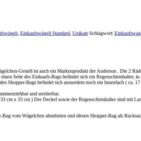
fswägeli
,
Einkaufswägeli Standard
,
Unikate
Schlagwort:
Einkaufswag
gelchen-Gestell ist auch ein Markenprodukt der Anderson . Die 2 Räd
r einen Seite des Einkaufs-Bags befindet sich ein Regenschirmhalter, in
es Shopper-Bags befindet sich ausserdem noch ein Innenfach ( ca. 17 
ammenziehbar und arretierbar.
a. 33 cm x 33 cm ) Der Deckel sowie der Regenschirmhalter sind mit La
er-Bag vom Wägelchen abnehmen und diesen Shopper-Bag als Rucksac