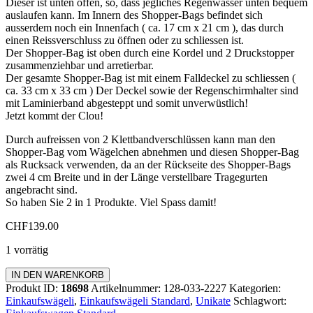
Dieser ist unten offen, so, dass jegliches Regenwasser unten bequem
auslaufen kann. Im Innern des Shopper-Bags befindet sich
ausserdem noch ein Innenfach ( ca. 17 cm x 21 cm ), das durch
einen Reissverschluss zu öffnen oder zu schliessen ist.
Der Shopper-Bag ist oben durch eine Kordel und 2 Druckstopper
zusammenziehbar und arretierbar.
Der gesamte Shopper-Bag ist mit einem Falldeckel zu schliessen (
ca. 33 cm x 33 cm ) Der Deckel sowie der Regenschirmhalter sind
mit Laminierband abgesteppt und somit unverwüstlich!
Jetzt kommt der Clou!
Durch aufreissen von 2 Klettbandverschlüssen kann man den
Shopper-Bag vom Wägelchen abnehmen und diesen Shopper-Bag
als Rucksack verwenden, da an der Rückseite des Shopper-Bags
zwei 4 cm Breite und in der Länge verstellbare Tragegurten
angebracht sind.
So haben Sie 2 in 1 Produkte. Viel Spass damit!
CHF
139.00
1 vorrätig
Einkaufswagen
IN DEN WARENKORB
Standard
Produkt ID:
18698
Artikelnummer:
128-033-2227
Kategorien:
Menge
Einkaufswägeli
,
Einkaufswägeli Standard
,
Unikate
Schlagwort: