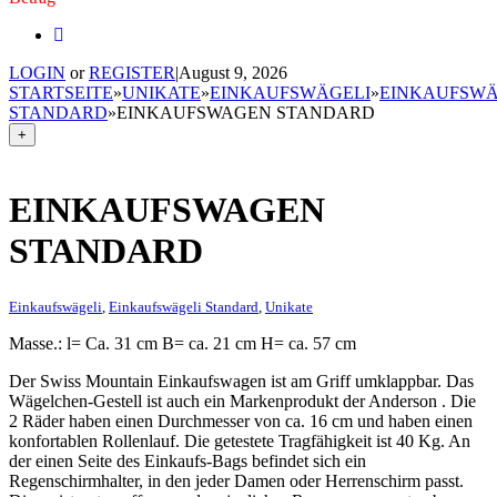
LOGIN
or
REGISTER
|
August 9, 2026
STARTSEITE
»
UNIKATE
»
EINKAUFSWÄGELI
»
EINKAUFSWÄ
STANDARD
»
EINKAUFSWAGEN STANDARD
+
EINKAUFSWAGEN
STANDARD
Einkaufswägeli
,
Einkaufswägeli Standard
,
Unikate
Masse.: l= Ca. 31 cm B= ca. 21 cm H= ca. 57 cm
Der Swiss Mountain Einkaufswagen ist am Griff umklappbar. Das
Wägelchen-Gestell ist auch ein Markenprodukt der Anderson . Die
2 Räder haben einen Durchmesser von ca. 16 cm und haben einen
konfortablen Rollenlauf. Die getestete Tragfähigkeit ist 40 Kg. An
der einen Seite des Einkaufs-Bags befindet sich ein
Regenschirmhalter, in den jeder Damen oder Herrenschirm passt.