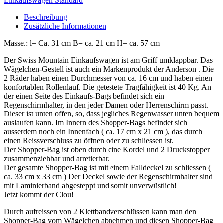
Einkaufswagen Standard
Beschreibung
Zusätzliche Informationen
Masse.: l= Ca. 31 cm B= ca. 21 cm H= ca. 57 cm
Der Swiss Mountain Einkaufswagen ist am Griff umklappbar. Das
Wägelchen-Gestell ist auch ein Markenprodukt der Anderson . Die
2 Räder haben einen Durchmesser von ca. 16 cm und haben einen
konfortablen Rollenlauf. Die getestete Tragfähigkeit ist 40 Kg. An
der einen Seite des Einkaufs-Bags befindet sich ein
Regenschirmhalter, in den jeder Damen oder Herrenschirm passt.
Dieser ist unten offen, so, dass jegliches Regenwasser unten bequem
auslaufen kann. Im Innern des Shopper-Bags befindet sich
ausserdem noch ein Innenfach ( ca. 17 cm x 21 cm ), das durch
einen Reissverschluss zu öffnen oder zu schliessen ist.
Der Shopper-Bag ist oben durch eine Kordel und 2 Druckstopper
zusammenziehbar und arretierbar.
Der gesamte Shopper-Bag ist mit einem Falldeckel zu schliessen (
ca. 33 cm x 33 cm ) Der Deckel sowie der Regenschirmhalter sind
mit Laminierband abgesteppt und somit unverwüstlich!
Jetzt kommt der Clou!
Durch aufreissen von 2 Klettbandverschlüssen kann man den
Shopper-Bag vom Wägelchen abnehmen und diesen Shopper-Bag