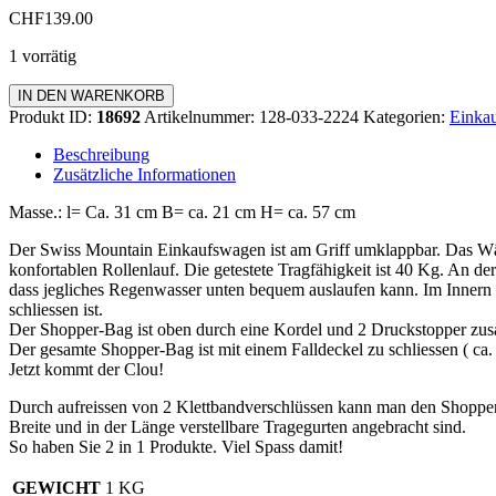
CHF
139.00
1 vorrätig
Einkaufswagen
IN DEN WARENKORB
Standard
Produkt ID:
18692
Artikelnummer:
128-033-2224
Kategorien:
Einkau
Menge
Beschreibung
Zusätzliche Informationen
Masse.: l= Ca. 31 cm B= ca. 21 cm H= ca. 57 cm
Der Swiss Mountain Einkaufswagen ist am Griff umklappbar. Das Wä
konfortablen Rollenlauf. Die getestete Tragfähigkeit ist 40 Kg. An de
dass jegliches Regenwasser unten bequem auslaufen kann. Im Innern d
schliessen ist.
Der Shopper-Bag ist oben durch eine Kordel und 2 Druckstopper zus
Der gesamte Shopper-Bag ist mit einem Falldeckel zu schliessen ( c
Jetzt kommt der Clou!
Durch aufreissen von 2 Klettbandverschlüssen kann man den Shopp
Breite und in der Länge verstellbare Tragegurten angebracht sind.
So haben Sie 2 in 1 Produkte. Viel Spass damit!
GEWICHT
1 KG