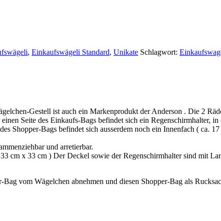
fswägeli
,
Einkaufswägeli Standard
,
Unikate
Schlagwort:
Einkaufswag
gelchen-Gestell ist auch ein Markenprodukt der Anderson . Die 2 Räd
r einen Seite des Einkaufs-Bags befindet sich ein Regenschirmhalter, in
es Shopper-Bags befindet sich ausserdem noch ein Innenfach ( ca. 17 
ammenziehbar und arretierbar.
a. 33 cm x 33 cm ) Der Deckel sowie der Regenschirmhalter sind mit La
er-Bag vom Wägelchen abnehmen und diesen Shopper-Bag als Rucksac