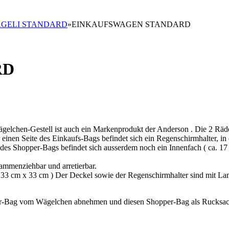
GELI STANDARD
»
EINKAUFSWAGEN STANDARD
RD
gelchen-Gestell ist auch ein Markenprodukt der Anderson . Die 2 Räd
r einen Seite des Einkaufs-Bags befindet sich ein Regenschirmhalter, in
es Shopper-Bags befindet sich ausserdem noch ein Innenfach ( ca. 17 
ammenziehbar und arretierbar.
a. 33 cm x 33 cm ) Der Deckel sowie der Regenschirmhalter sind mit La
er-Bag vom Wägelchen abnehmen und diesen Shopper-Bag als Rucksac