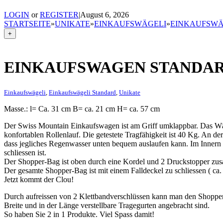
LOGIN
or
REGISTER
|
August 6, 2026
STARTSEITE
»
UNIKATE
»
EINKAUFSWÄGELI
»
EINKAUFSWÄ
+
EINKAUFSWAGEN STANDA
Einkaufswägeli
,
Einkaufswägeli Standard
,
Unikate
Masse.: l= Ca. 31 cm B= ca. 21 cm H= ca. 57 cm
Der Swiss Mountain Einkaufswagen ist am Griff umklappbar. Das Wä
konfortablen Rollenlauf. Die getestete Tragfähigkeit ist 40 Kg. An de
dass jegliches Regenwasser unten bequem auslaufen kann. Im Innern d
schliessen ist.
Der Shopper-Bag ist oben durch eine Kordel und 2 Druckstopper zus
Der gesamte Shopper-Bag ist mit einem Falldeckel zu schliessen ( c
Jetzt kommt der Clou!
Durch aufreissen von 2 Klettbandverschlüssen kann man den Shopp
Breite und in der Länge verstellbare Tragegurten angebracht sind.
So haben Sie 2 in 1 Produkte. Viel Spass damit!