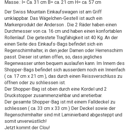
Masse.: l= Ca. 31 cm B= ca. 21 cm H= ca. 57 cm
Der Swiss Mountain Einkaufswagen ist am Griff
umklappbar. Das Wägelchen-Gestell ist auch ein
Markenprodukt der Anderson . Die 2 Räder haben einen
Durchmesser von ca. 16 cm und haben einen konfortablen
Rollenlauf. Die getestete Tragfähigkeit ist 40 Kg. An der
einen Seite des Einkaufs-Bags befindet sich ein
Regenschirmhalter, in den jeder Damen oder Herrenschirm
passt. Dieser ist unten offen, so, dass jegliches
Regenwasser unten bequem auslaufen kann. Im Innern des
Shopper-Bags befindet sich ausserdem noch ein Innenfach
( ca. 17 cm x 21 cm ), das durch einen Reissverschluss zu
öffnen oder zu schliessen ist.
Der Shopper-Bag ist oben durch eine Kordel und 2
Druckstopper zusammenziehbar und arretierbar.
Der gesamte Shopper-Bag ist mit einem Falldeckel zu
schliessen ( ca. 33 cm x 33 cm ) Der Deckel sowie der
Regenschirmhalter sind mit Laminierband abgesteppt und
somit unverwüstlich!
Jetzt kommt der Clou!