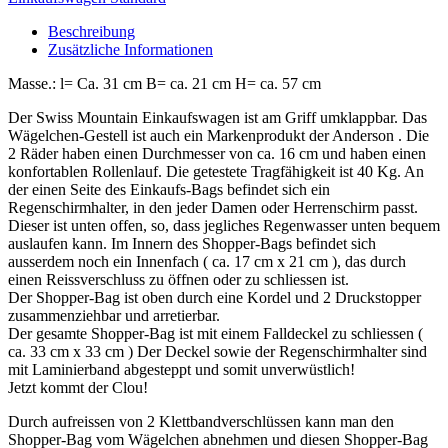
Beschreibung
Zusätzliche Informationen
Masse.: l= Ca. 31 cm B= ca. 21 cm H= ca. 57 cm
Der Swiss Mountain Einkaufswagen ist am Griff umklappbar. Das
Wägelchen-Gestell ist auch ein Markenprodukt der Anderson . Die
2 Räder haben einen Durchmesser von ca. 16 cm und haben einen
konfortablen Rollenlauf. Die getestete Tragfähigkeit ist 40 Kg. An
der einen Seite des Einkaufs-Bags befindet sich ein
Regenschirmhalter, in den jeder Damen oder Herrenschirm passt.
Dieser ist unten offen, so, dass jegliches Regenwasser unten bequem
auslaufen kann. Im Innern des Shopper-Bags befindet sich
ausserdem noch ein Innenfach ( ca. 17 cm x 21 cm ), das durch
einen Reissverschluss zu öffnen oder zu schliessen ist.
Der Shopper-Bag ist oben durch eine Kordel und 2 Druckstopper
zusammenziehbar und arretierbar.
Der gesamte Shopper-Bag ist mit einem Falldeckel zu schliessen (
ca. 33 cm x 33 cm ) Der Deckel sowie der Regenschirmhalter sind
mit Laminierband abgesteppt und somit unverwüstlich!
Jetzt kommt der Clou!
Durch aufreissen von 2 Klettbandverschlüssen kann man den
Shopper-Bag vom Wägelchen abnehmen und diesen Shopper-Bag