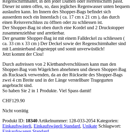
Regenschirmhalter, in den jeder Damen oder Herrenschirm passt.
Dieser ist unten offen, so, dass jegliches Regenwasser unten bequem
auslaufen kann. Im Innern des Shopper-Bags befindet sich
ausserdem noch ein Innenfach ( ca. 17 cm x 21 cm ), das durch
einen Reissverschluss zu öffnen oder zu schliessen ist.
Der Shopper-Bag ist oben durch eine Kordel und 2 Druckstopper
zusammenziehbar und arretierbar.
Der gesamte Shopper-Bag ist mit einem Falldeckel zu schliessen (
ca. 33 cm x 33 cm ) Der Deckel sowie der Regenschirmhalter sind
mit Laminierband abgesteppt und somit unverwüstlich!
Jetzt kommt der Clou!
Durch aufreissen von 2 Klettbandverschlüssen kann man den
Shopper-Bag vom Wägelchen abnehmen und diesen Shopper-Bag
als Rucksack verwenden, da an der Rückseite des Shopper-Bags
zwei 4 cm Breite und in der Länge verstellbare Tragegurten
angebracht sind.
So haben Sie 2 in 1 Produkte. Viel Spass damit!
CHF
129.90
Nicht vorrätig
Produkt ID:
18340
Artikelnummer:
128-033-2054
Kategorien:
Einkaufswägeli
,
Einkaufswägeli Standard
,
Unikate
Schlagwort:
Einkaufswagen Standard