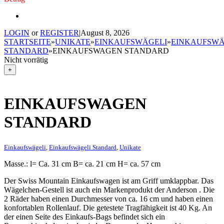
LOGIN
or
REGISTER
|
August 8, 2026
STARTSEITE
»
UNIKATE
»
EINKAUFSWÄGELI
»
EINKAUFSWÄ
STANDARD
»
EINKAUFSWAGEN STANDARD
Nicht vorrätig
+
EINKAUFSWAGEN
STANDARD
Einkaufswägeli
,
Einkaufswägeli Standard
,
Unikate
Masse.: l= Ca. 31 cm B= ca. 21 cm H= ca. 57 cm
Der Swiss Mountain Einkaufswagen ist am Griff umklappbar. Das
Wägelchen-Gestell ist auch ein Markenprodukt der Anderson . Die
2 Räder haben einen Durchmesser von ca. 16 cm und haben einen
konfortablen Rollenlauf. Die getestete Tragfähigkeit ist 40 Kg. An
der einen Seite des Einkaufs-Bags befindet sich ein