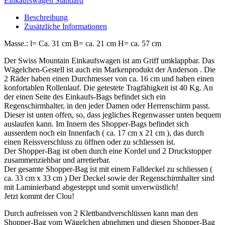
Einkaufswagen Standard
Beschreibung
Zusätzliche Informationen
Masse.: l= Ca. 31 cm B= ca. 21 cm H= ca. 57 cm
Der Swiss Mountain Einkaufswagen ist am Griff umklappbar. Das
Wägelchen-Gestell ist auch ein Markenprodukt der Anderson . Die
2 Räder haben einen Durchmesser von ca. 16 cm und haben einen
konfortablen Rollenlauf. Die getestete Tragfähigkeit ist 40 Kg. An
der einen Seite des Einkaufs-Bags befindet sich ein
Regenschirmhalter, in den jeder Damen oder Herrenschirm passt.
Dieser ist unten offen, so, dass jegliches Regenwasser unten bequem
auslaufen kann. Im Innern des Shopper-Bags befindet sich
ausserdem noch ein Innenfach ( ca. 17 cm x 21 cm ), das durch
einen Reissverschluss zu öffnen oder zu schliessen ist.
Der Shopper-Bag ist oben durch eine Kordel und 2 Druckstopper
zusammenziehbar und arretierbar.
Der gesamte Shopper-Bag ist mit einem Falldeckel zu schliessen (
ca. 33 cm x 33 cm ) Der Deckel sowie der Regenschirmhalter sind
mit Laminierband abgesteppt und somit unverwüstlich!
Jetzt kommt der Clou!
Durch aufreissen von 2 Klettbandverschlüssen kann man den
Shopper-Bag vom Wägelchen abnehmen und diesen Shopper-Bag