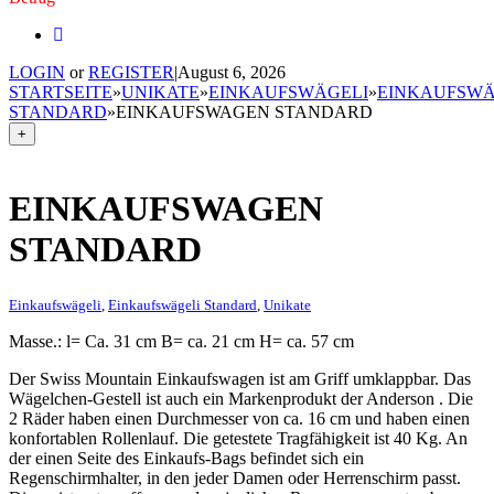
LOGIN
or
REGISTER
|
August 6, 2026
STARTSEITE
»
UNIKATE
»
EINKAUFSWÄGELI
»
EINKAUFSWÄ
STANDARD
»
EINKAUFSWAGEN STANDARD
+
EINKAUFSWAGEN
STANDARD
Einkaufswägeli
,
Einkaufswägeli Standard
,
Unikate
Masse.: l= Ca. 31 cm B= ca. 21 cm H= ca. 57 cm
Der Swiss Mountain Einkaufswagen ist am Griff umklappbar. Das
Wägelchen-Gestell ist auch ein Markenprodukt der Anderson . Die
2 Räder haben einen Durchmesser von ca. 16 cm und haben einen
konfortablen Rollenlauf. Die getestete Tragfähigkeit ist 40 Kg. An
der einen Seite des Einkaufs-Bags befindet sich ein
Regenschirmhalter, in den jeder Damen oder Herrenschirm passt.