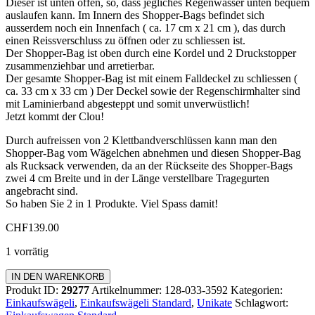
Dieser ist unten offen, so, dass jegliches Regenwasser unten bequem
auslaufen kann. Im Innern des Shopper-Bags befindet sich
ausserdem noch ein Innenfach ( ca. 17 cm x 21 cm ), das durch
einen Reissverschluss zu öffnen oder zu schliessen ist.
Der Shopper-Bag ist oben durch eine Kordel und 2 Druckstopper
zusammenziehbar und arretierbar.
Der gesamte Shopper-Bag ist mit einem Falldeckel zu schliessen (
ca. 33 cm x 33 cm ) Der Deckel sowie der Regenschirmhalter sind
mit Laminierband abgesteppt und somit unverwüstlich!
Jetzt kommt der Clou!
Durch aufreissen von 2 Klettbandverschlüssen kann man den
Shopper-Bag vom Wägelchen abnehmen und diesen Shopper-Bag
als Rucksack verwenden, da an der Rückseite des Shopper-Bags
zwei 4 cm Breite und in der Länge verstellbare Tragegurten
angebracht sind.
So haben Sie 2 in 1 Produkte. Viel Spass damit!
CHF
139.00
1 vorrätig
Einkaufswagen
IN DEN WARENKORB
Standard
Produkt ID:
29277
Artikelnummer:
128-033-3592
Kategorien:
Menge
Einkaufswägeli
,
Einkaufswägeli Standard
,
Unikate
Schlagwort: