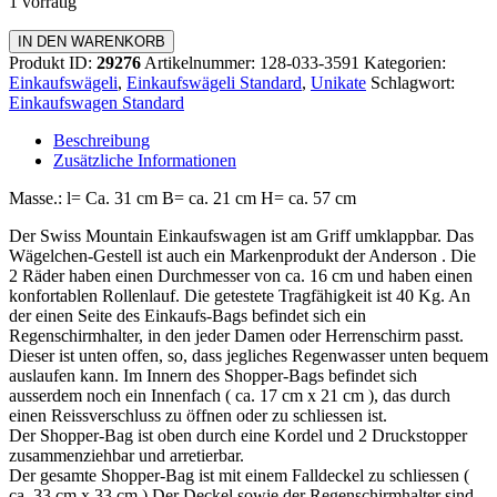
1 vorrätig
Einkaufswagen
IN DEN WARENKORB
Standard
Produkt ID:
29276
Artikelnummer:
128-033-3591
Kategorien:
Menge
Einkaufswägeli
,
Einkaufswägeli Standard
,
Unikate
Schlagwort:
Einkaufswagen Standard
Beschreibung
Zusätzliche Informationen
Masse.: l= Ca. 31 cm B= ca. 21 cm H= ca. 57 cm
Der Swiss Mountain Einkaufswagen ist am Griff umklappbar. Das
Wägelchen-Gestell ist auch ein Markenprodukt der Anderson . Die
2 Räder haben einen Durchmesser von ca. 16 cm und haben einen
konfortablen Rollenlauf. Die getestete Tragfähigkeit ist 40 Kg. An
der einen Seite des Einkaufs-Bags befindet sich ein
Regenschirmhalter, in den jeder Damen oder Herrenschirm passt.
Dieser ist unten offen, so, dass jegliches Regenwasser unten bequem
auslaufen kann. Im Innern des Shopper-Bags befindet sich
ausserdem noch ein Innenfach ( ca. 17 cm x 21 cm ), das durch
einen Reissverschluss zu öffnen oder zu schliessen ist.
Der Shopper-Bag ist oben durch eine Kordel und 2 Druckstopper
zusammenziehbar und arretierbar.
Der gesamte Shopper-Bag ist mit einem Falldeckel zu schliessen (
ca. 33 cm x 33 cm ) Der Deckel sowie der Regenschirmhalter sind