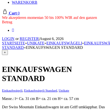
WARENKORB
Cart
0
Wir akzeptieren momentan 50 bis 100% WIR auf den ganzen
Betrag
LOGIN
or
REGISTER
|
August 6, 2026
STARTSEITE
»
UNIKATE
»
EINKAUFSWÄGELI
»
EINKAUFSWÄ
STANDARD
»
EINKAUFSWAGEN STANDARD
+
EINKAUFSWAGEN
STANDARD
Einkaufswägeli
,
Einkaufswägeli Standard
,
Unikate
Masse.: l= Ca. 31 cm B= ca. 21 cm H= ca. 57 cm
Der Swiss Mountain Einkaufswagen ist am Griff umklappbar. Das