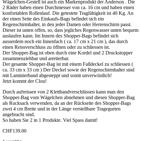
Wägelchen-Gestell ist auch ein Markenprodukt der Anderson . Die
2 Räder haben einen Durchmesser von ca. 16 cm und haben einen
konfortablen Rollenlauf. Die getestete Tragfähigkeit ist 40 Kg. An
der einen Seite des Einkaufs-Bags befindet sich ein
Regenschirmhalter, in den jeder Damen oder Herrenschirm passt.
Dieser ist unten offen, so, dass jegliches Regenwasser unten bequem
auslaufen kann. Im Innern des Shopper-Bags befindet sich
ausserdem noch ein Innenfach ( ca. 17 cm x 21 cm ), das durch
einen Reissverschluss zu öffnen oder zu schliessen ist.
Der Shopper-Bag ist oben durch eine Kordel und 2 Druckstopper
zusammenziehbar und arretierbar.
Der gesamte Shopper-Bag ist mit einem Falldeckel zu schliessen (
ca. 33 cm x 33 cm ) Der Deckel sowie der Regenschirmhalter sind
mit Laminierband abgesteppt und somit unverwüstlich!
Jetzt kommt der Clou!
Durch aufreissen von 2 Klettbandverschlüssen kann man den
Shopper-Bag vom Wägelchen abnehmen und diesen Shopper-Bag
als Rucksack verwenden, da an der Rückseite des Shopper-Bags
zwei 4 cm Breite und in der Länge verstellbare Tragegurten
angebracht sind.
So haben Sie 2 in 1 Produkte. Viel Spass damit!
CHF
139.00