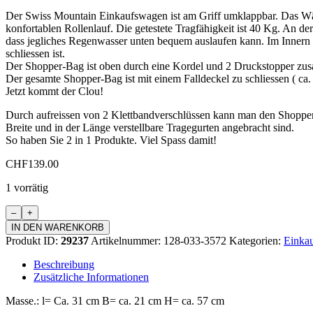
Der Swiss Mountain Einkaufswagen ist am Griff umklappbar. Das Wä
konfortablen Rollenlauf. Die getestete Tragfähigkeit ist 40 Kg. An de
dass jegliches Regenwasser unten bequem auslaufen kann. Im Innern d
schliessen ist.
Der Shopper-Bag ist oben durch eine Kordel und 2 Druckstopper zus
Der gesamte Shopper-Bag ist mit einem Falldeckel zu schliessen ( c
Jetzt kommt der Clou!
Durch aufreissen von 2 Klettbandverschlüssen kann man den Shopp
Breite und in der Länge verstellbare Tragegurten angebracht sind.
So haben Sie 2 in 1 Produkte. Viel Spass damit!
CHF
139.00
1 vorrätig
Einkaufswagen
Standard
IN DEN WARENKORB
Menge
Produkt ID:
29237
Artikelnummer:
128-033-3572
Kategorien:
Einkau
Beschreibung
Zusätzliche Informationen
Masse.: l= Ca. 31 cm B= ca. 21 cm H= ca. 57 cm