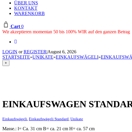
ÜBER UNS
KONTAKT
WARENKORB
Cart
0
Wir akzeptieren momentan 50 bis 100% WIR auf den ganzen Betrag
LOGIN
or
REGISTER
|
August 6, 2026
STARTSEITE
»
UNIKATE
»
EINKAUFSWÄGELI
»
EINKAUFSWÄ
+
EINKAUFSWAGEN STANDA
Einkaufswägeli
,
Einkaufswägeli Standard
,
Unikate
Masse.: l= Ca. 31 cm B= ca. 21 cm H= ca. 57 cm