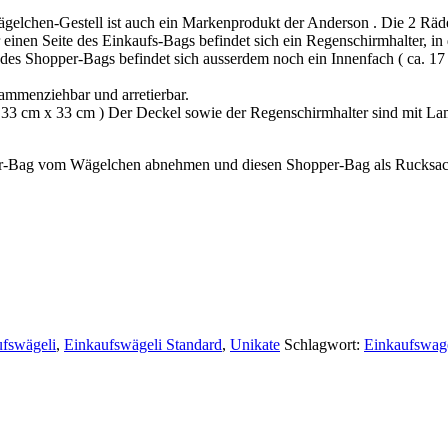
gelchen-Gestell ist auch ein Markenprodukt der Anderson . Die 2 Räd
r einen Seite des Einkaufs-Bags befindet sich ein Regenschirmhalter, in
es Shopper-Bags befindet sich ausserdem noch ein Innenfach ( ca. 17 
ammenziehbar und arretierbar.
a. 33 cm x 33 cm ) Der Deckel sowie der Regenschirmhalter sind mit La
er-Bag vom Wägelchen abnehmen und diesen Shopper-Bag als Rucksac
fswägeli
,
Einkaufswägeli Standard
,
Unikate
Schlagwort:
Einkaufswag