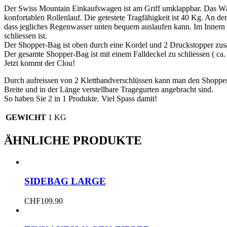
Der Swiss Mountain Einkaufswagen ist am Griff umklappbar. Das Wä
konfortablen Rollenlauf. Die getestete Tragfähigkeit ist 40 Kg. An de
dass jegliches Regenwasser unten bequem auslaufen kann. Im Innern d
schliessen ist.
Der Shopper-Bag ist oben durch eine Kordel und 2 Druckstopper zus
Der gesamte Shopper-Bag ist mit einem Falldeckel zu schliessen ( c
Jetzt kommt der Clou!
Durch aufreissen von 2 Klettbandverschlüssen kann man den Shopp
Breite und in der Länge verstellbare Tragegurten angebracht sind.
So haben Sie 2 in 1 Produkte. Viel Spass damit!
GEWICHT
1 KG
ÄHNLICHE PRODUKTE
SIDEBAG LARGE
CHF
109.90