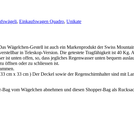
fswägeli
,
Einkaufswagen Quadro
,
Unikate
s Wägelchen-Gestell ist auch ein Markenprodukt der Swiss Mountain
erstellbar in Teleskop-Version. Die getestete Tragfähigkeit ist 40 Kg. 
er ist unten offen, so, dass jegliches Regenwasser unten bequem ausl
u öffnen oder zu schliessen ist.
usammen.
a. 33 cm x 33 cm ) Der Deckel sowie der Regenschirmhalter sind mit La
er-Bag vom Wägelchen abnehmen und diesen Shopper-Bag als Rucksac