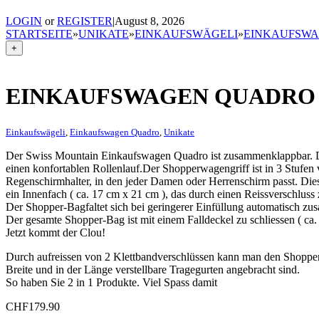
LOGIN
or
REGISTER
|
August 8, 2026
STARTSEITE
»
UNIKATE
»
EINKAUFSWÄGELI
»
EINKAUFSW
+
EINKAUFSWAGEN QUADRO
Einkaufswägeli
,
Einkaufswagen Quadro
,
Unikate
Der Swiss Mountain Einkaufswagen Quadro ist zusammenklappbar. Da
einen konfortablen Rollenlauf.Der Shopperwagengriff ist in 3 Stufen v
Regenschirmhalter, in den jeder Damen oder Herrenschirm passt. Dies
ein Innenfach ( ca. 17 cm x 21 cm ), das durch einen Reissverschluss z
Der Shopper-Bagfaltet sich bei geringerer Einfüllung automatisch z
Der gesamte Shopper-Bag ist mit einem Falldeckel zu schliessen ( c
Jetzt kommt der Clou!
Durch aufreissen von 2 Klettbandverschlüssen kann man den Shopp
Breite und in der Länge verstellbare Tragegurten angebracht sind.
So haben Sie 2 in 1 Produkte. Viel Spass damit
CHF
179.90