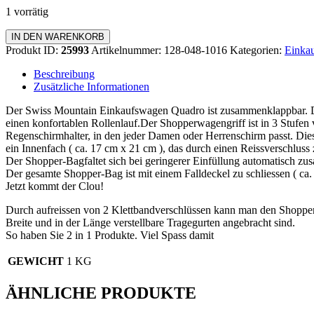
1 vorrätig
Einkaufswagen
IN DEN WARENKORB
Quadro
Produkt ID:
25993
Artikelnummer:
128-048-1016
Kategorien:
Einkau
Menge
Beschreibung
Zusätzliche Informationen
Der Swiss Mountain Einkaufswagen Quadro ist zusammenklappbar. Da
einen konfortablen Rollenlauf.Der Shopperwagengriff ist in 3 Stufen v
Regenschirmhalter, in den jeder Damen oder Herrenschirm passt. Dies
ein Innenfach ( ca. 17 cm x 21 cm ), das durch einen Reissverschluss z
Der Shopper-Bagfaltet sich bei geringerer Einfüllung automatisch z
Der gesamte Shopper-Bag ist mit einem Falldeckel zu schliessen ( c
Jetzt kommt der Clou!
Durch aufreissen von 2 Klettbandverschlüssen kann man den Shopp
Breite und in der Länge verstellbare Tragegurten angebracht sind.
So haben Sie 2 in 1 Produkte. Viel Spass damit
GEWICHT
1 KG
ÄHNLICHE PRODUKTE