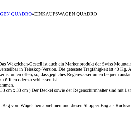
AGEN QUADRO
»
EINKAUFSWAGEN QUADRO
s Wägelchen-Gestell ist auch ein Markenprodukt der Swiss Mountain
erstellbar in Teleskop-Version. Die getestete Tragfähigkeit ist 40 Kg. 
er ist unten offen, so, dass jegliches Regenwasser unten bequem ausl
u öffnen oder zu schliessen ist.
usammen.
a. 33 cm x 33 cm ) Der Deckel sowie der Regenschirmhalter sind mit La
er-Bag vom Wägelchen abnehmen und diesen Shopper-Bag als Rucksac