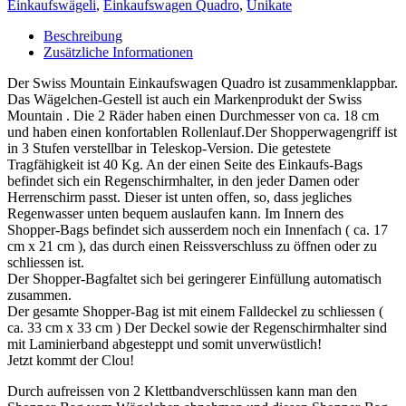
Einkaufswägeli
,
Einkaufswagen Quadro
,
Unikate
Beschreibung
Zusätzliche Informationen
Der Swiss Mountain Einkaufswagen Quadro ist zusammenklappbar.
Das Wägelchen-Gestell ist auch ein Markenprodukt der Swiss
Mountain . Die 2 Räder haben einen Durchmesser von ca. 18 cm
und haben einen konfortablen Rollenlauf.Der Shopperwagengriff ist
in 3 Stufen verstellbar in Teleskop-Version. Die getestete
Tragfähigkeit ist 40 Kg. An der einen Seite des Einkaufs-Bags
befindet sich ein Regenschirmhalter, in den jeder Damen oder
Herrenschirm passt. Dieser ist unten offen, so, dass jegliches
Regenwasser unten bequem auslaufen kann. Im Innern des
Shopper-Bags befindet sich ausserdem noch ein Innenfach ( ca. 17
cm x 21 cm ), das durch einen Reissverschluss zu öffnen oder zu
schliessen ist.
Der Shopper-Bagfaltet sich bei geringerer Einfüllung automatisch
zusammen.
Der gesamte Shopper-Bag ist mit einem Falldeckel zu schliessen (
ca. 33 cm x 33 cm ) Der Deckel sowie der Regenschirmhalter sind
mit Laminierband abgesteppt und somit unverwüstlich!
Jetzt kommt der Clou!
Durch aufreissen von 2 Klettbandverschlüssen kann man den