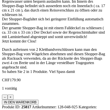
Regenwasser unten bequem auslaufen kann. Im Innern des
Shopper-Bags befindet sich ausserdem noch ein Innenfach ( ca. 17
cm x 21 cm ), das durch einen Reissverschluss zu öffnen oder zu
schliessen ist.
Der Shopper-Bagfaltet sich bei geringerer Einfüllung automatisch
zusammen.
Der gesamte Shopper-Bag ist mit einem Falldeckel zu schliessen (
ca. 33 cm x 33 cm ) Der Deckel sowie der Regenschirmhalter sind
mit Laminierband abgesteppt und somit unverwüstlich!
Jetzt kommt der Clou!
Durch aufreissen von 2 Klettbandverschlüssen kann man den
Shopper-Bag vom Wägelchen abnehmen und diesen Shopper-Bag
als Rucksack verwenden, da an der Rückseite des Shopper-Bags
zwei 4 cm Breite und in der Länge verstellbare Tragegurten
angebracht sind.
So haben Sie 2 in 1 Produkte. Viel Spass damit
CHF
179.90
1 vorrätig
Einkaufswagen
Quadro
IN DEN WARENKORB
Menge
Produkt ID:
25817
Artikelnummer:
128-048-925
Kategorien: