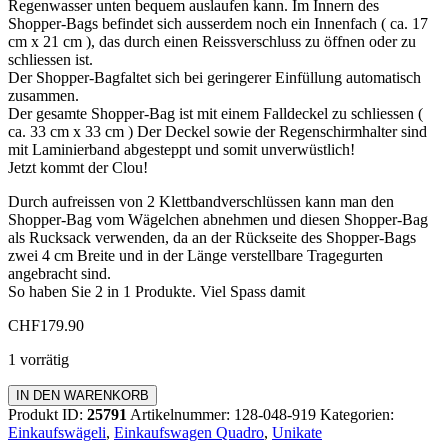
Regenwasser unten bequem auslaufen kann. Im Innern des
Shopper-Bags befindet sich ausserdem noch ein Innenfach ( ca. 17
cm x 21 cm ), das durch einen Reissverschluss zu öffnen oder zu
schliessen ist.
Der Shopper-Bagfaltet sich bei geringerer Einfüllung automatisch
zusammen.
Der gesamte Shopper-Bag ist mit einem Falldeckel zu schliessen (
ca. 33 cm x 33 cm ) Der Deckel sowie der Regenschirmhalter sind
mit Laminierband abgesteppt und somit unverwüstlich!
Jetzt kommt der Clou!
Durch aufreissen von 2 Klettbandverschlüssen kann man den
Shopper-Bag vom Wägelchen abnehmen und diesen Shopper-Bag
als Rucksack verwenden, da an der Rückseite des Shopper-Bags
zwei 4 cm Breite und in der Länge verstellbare Tragegurten
angebracht sind.
So haben Sie 2 in 1 Produkte. Viel Spass damit
CHF
179.90
1 vorrätig
Einkaufswagen
IN DEN WARENKORB
Quadro
Produkt ID:
25791
Artikelnummer:
128-048-919
Kategorien:
Menge
Einkaufswägeli
,
Einkaufswagen Quadro
,
Unikate