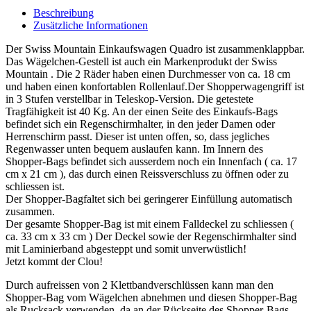
Beschreibung
Zusätzliche Informationen
Der Swiss Mountain Einkaufswagen Quadro ist zusammenklappbar.
Das Wägelchen-Gestell ist auch ein Markenprodukt der Swiss
Mountain . Die 2 Räder haben einen Durchmesser von ca. 18 cm
und haben einen konfortablen Rollenlauf.Der Shopperwagengriff ist
in 3 Stufen verstellbar in Teleskop-Version. Die getestete
Tragfähigkeit ist 40 Kg. An der einen Seite des Einkaufs-Bags
befindet sich ein Regenschirmhalter, in den jeder Damen oder
Herrenschirm passt. Dieser ist unten offen, so, dass jegliches
Regenwasser unten bequem auslaufen kann. Im Innern des
Shopper-Bags befindet sich ausserdem noch ein Innenfach ( ca. 17
cm x 21 cm ), das durch einen Reissverschluss zu öffnen oder zu
schliessen ist.
Der Shopper-Bagfaltet sich bei geringerer Einfüllung automatisch
zusammen.
Der gesamte Shopper-Bag ist mit einem Falldeckel zu schliessen (
ca. 33 cm x 33 cm ) Der Deckel sowie der Regenschirmhalter sind
mit Laminierband abgesteppt und somit unverwüstlich!
Jetzt kommt der Clou!
Durch aufreissen von 2 Klettbandverschlüssen kann man den
Shopper-Bag vom Wägelchen abnehmen und diesen Shopper-Bag
als Rucksack verwenden, da an der Rückseite des Shopper-Bags