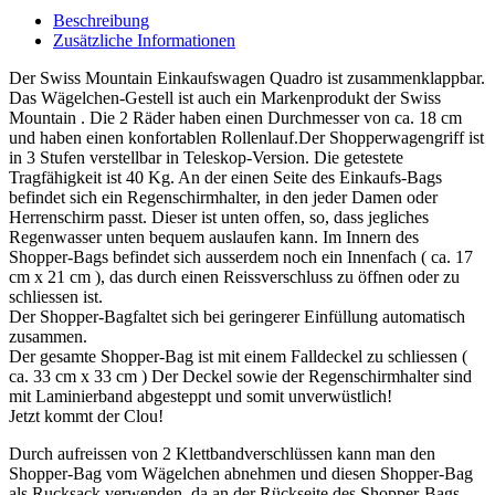
Beschreibung
Zusätzliche Informationen
Der Swiss Mountain Einkaufswagen Quadro ist zusammenklappbar.
Das Wägelchen-Gestell ist auch ein Markenprodukt der Swiss
Mountain . Die 2 Räder haben einen Durchmesser von ca. 18 cm
und haben einen konfortablen Rollenlauf.Der Shopperwagengriff ist
in 3 Stufen verstellbar in Teleskop-Version. Die getestete
Tragfähigkeit ist 40 Kg. An der einen Seite des Einkaufs-Bags
befindet sich ein Regenschirmhalter, in den jeder Damen oder
Herrenschirm passt. Dieser ist unten offen, so, dass jegliches
Regenwasser unten bequem auslaufen kann. Im Innern des
Shopper-Bags befindet sich ausserdem noch ein Innenfach ( ca. 17
cm x 21 cm ), das durch einen Reissverschluss zu öffnen oder zu
schliessen ist.
Der Shopper-Bagfaltet sich bei geringerer Einfüllung automatisch
zusammen.
Der gesamte Shopper-Bag ist mit einem Falldeckel zu schliessen (
ca. 33 cm x 33 cm ) Der Deckel sowie der Regenschirmhalter sind
mit Laminierband abgesteppt und somit unverwüstlich!
Jetzt kommt der Clou!
Durch aufreissen von 2 Klettbandverschlüssen kann man den
Shopper-Bag vom Wägelchen abnehmen und diesen Shopper-Bag
als Rucksack verwenden, da an der Rückseite des Shopper-Bags