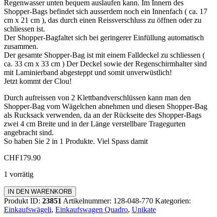
Regenwasser unten bequem auslaufen kann. Im Innern des
Shopper-Bags befindet sich ausserdem noch ein Innenfach ( ca. 17
cm x 21 cm ), das durch einen Reissverschluss zu öffnen oder zu
schliessen ist.
Der Shopper-Bagfaltet sich bei geringerer Einfüllung automatisch
zusammen.
Der gesamte Shopper-Bag ist mit einem Falldeckel zu schliessen (
ca. 33 cm x 33 cm ) Der Deckel sowie der Regenschirmhalter sind
mit Laminierband abgesteppt und somit unverwüstlich!
Jetzt kommt der Clou!
Durch aufreissen von 2 Klettbandverschlüssen kann man den
Shopper-Bag vom Wägelchen abnehmen und diesen Shopper-Bag
als Rucksack verwenden, da an der Rückseite des Shopper-Bags
zwei 4 cm Breite und in der Länge verstellbare Tragegurten
angebracht sind.
So haben Sie 2 in 1 Produkte. Viel Spass damit
CHF
179.90
1 vorrätig
Einkaufswagen
IN DEN WARENKORB
Quadro
Produkt ID:
23851
Artikelnummer:
128-048-770
Kategorien:
Menge
Einkaufswägeli
,
Einkaufswagen Quadro
,
Unikate