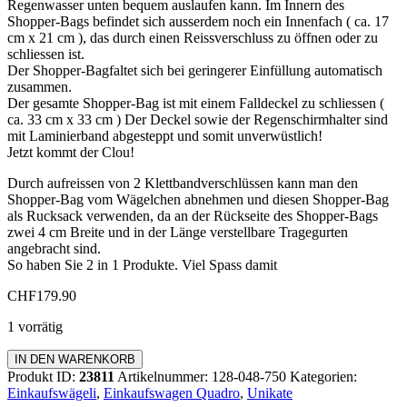
Regenwasser unten bequem auslaufen kann. Im Innern des
Shopper-Bags befindet sich ausserdem noch ein Innenfach ( ca. 17
cm x 21 cm ), das durch einen Reissverschluss zu öffnen oder zu
schliessen ist.
Der Shopper-Bagfaltet sich bei geringerer Einfüllung automatisch
zusammen.
Der gesamte Shopper-Bag ist mit einem Falldeckel zu schliessen (
ca. 33 cm x 33 cm ) Der Deckel sowie der Regenschirmhalter sind
mit Laminierband abgesteppt und somit unverwüstlich!
Jetzt kommt der Clou!
Durch aufreissen von 2 Klettbandverschlüssen kann man den
Shopper-Bag vom Wägelchen abnehmen und diesen Shopper-Bag
als Rucksack verwenden, da an der Rückseite des Shopper-Bags
zwei 4 cm Breite und in der Länge verstellbare Tragegurten
angebracht sind.
So haben Sie 2 in 1 Produkte. Viel Spass damit
CHF
179.90
1 vorrätig
Einkaufswagen
IN DEN WARENKORB
Quadro
Produkt ID:
23811
Artikelnummer:
128-048-750
Kategorien:
Menge
Einkaufswägeli
,
Einkaufswagen Quadro
,
Unikate