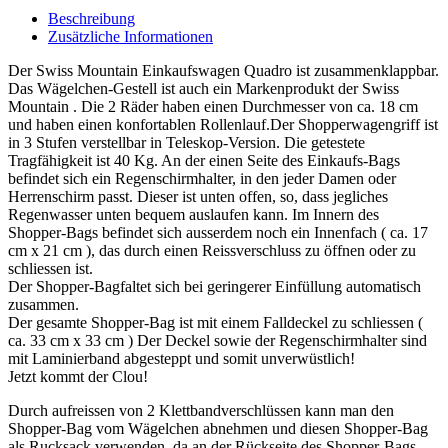
Beschreibung
Zusätzliche Informationen
Der Swiss Mountain Einkaufswagen Quadro ist zusammenklappbar.
Das Wägelchen-Gestell ist auch ein Markenprodukt der Swiss
Mountain . Die 2 Räder haben einen Durchmesser von ca. 18 cm
und haben einen konfortablen Rollenlauf.Der Shopperwagengriff ist
in 3 Stufen verstellbar in Teleskop-Version. Die getestete
Tragfähigkeit ist 40 Kg. An der einen Seite des Einkaufs-Bags
befindet sich ein Regenschirmhalter, in den jeder Damen oder
Herrenschirm passt. Dieser ist unten offen, so, dass jegliches
Regenwasser unten bequem auslaufen kann. Im Innern des
Shopper-Bags befindet sich ausserdem noch ein Innenfach ( ca. 17
cm x 21 cm ), das durch einen Reissverschluss zu öffnen oder zu
schliessen ist.
Der Shopper-Bagfaltet sich bei geringerer Einfüllung automatisch
zusammen.
Der gesamte Shopper-Bag ist mit einem Falldeckel zu schliessen (
ca. 33 cm x 33 cm ) Der Deckel sowie der Regenschirmhalter sind
mit Laminierband abgesteppt und somit unverwüstlich!
Jetzt kommt der Clou!
Durch aufreissen von 2 Klettbandverschlüssen kann man den
Shopper-Bag vom Wägelchen abnehmen und diesen Shopper-Bag
als Rucksack verwenden, da an der Rückseite des Shopper-Bags