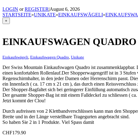
LOGIN
or
REGISTER
|
August 6, 2026
STARTSEITE
»
UNIKATE
»
EINKAUFSWÄGELI
»
EINKAUFSW
+
EINKAUFSWAGEN QUADRO
Einkaufswägeli
,
Einkaufswagen Quadro
,
Unikate
Der Swiss Mountain Einkaufswagen Quadro ist zusammenklappbar. Da
einen konfortablen Rollenlauf.Der Shopperwagengriff ist in 3 Stufen v
Regenschirmhalter, in den jeder Damen oder Herrenschirm passt. Dies
ein Innenfach ( ca. 17 cm x 21 cm ), das durch einen Reissverschluss z
Der Shopper-Bagfaltet sich bei geringerer Einfüllung automatisch z
Der gesamte Shopper-Bag ist mit einem Falldeckel zu schliessen ( c
Jetzt kommt der Clou!
Durch aufreissen von 2 Klettbandverschlüssen kann man den Shopp
Breite und in der Länge verstellbare Tragegurten angebracht sind.
So haben Sie 2 in 1 Produkte. Viel Spass damit
CHF
179.90