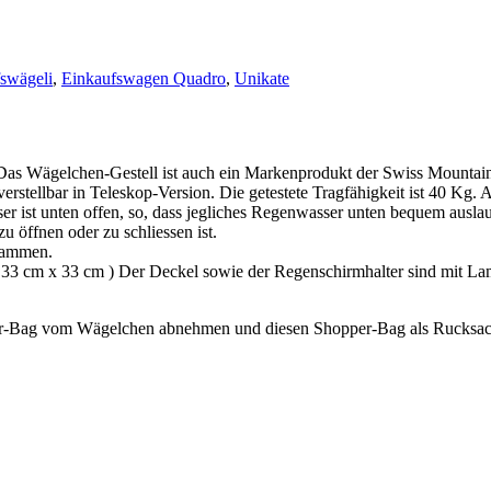
swägeli
,
Einkaufswagen Quadro
,
Unikate
s Wägelchen-Gestell ist auch ein Markenprodukt der Swiss Mountain
erstellbar in Teleskop-Version. Die getestete Tragfähigkeit ist 40 Kg. 
er ist unten offen, so, dass jegliches Regenwasser unten bequem ausl
u öffnen oder zu schliessen ist.
usammen.
a. 33 cm x 33 cm ) Der Deckel sowie der Regenschirmhalter sind mit La
er-Bag vom Wägelchen abnehmen und diesen Shopper-Bag als Rucksac