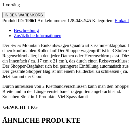
1 vorrätig
Einkaufswagen
IN DEN WARENKORB
Quadro
Produkt ID:
19061
Artikelnummer:
128-048-545
Kategorien:
Einkauf
Menge
Beschreibung
Zusätzliche Informationen
Der Swiss Mountain Einkaufswagen Quadro ist zusammenklappbar. Da
einen konfortablen Rollenlauf.Der Shopperwagengriff ist in 3 Stufen v
Regenschirmhalter, in den jeder Damen oder Herrenschirm passt. Dies
ein Innenfach ( ca. 17 cm x 21 cm ), das durch einen Reissverschluss z
Der Shopper-Bagfaltet sich bei geringerer Einfüllung automatisch z
Der gesamte Shopper-Bag ist mit einem Falldeckel zu schliessen ( c
Jetzt kommt der Clou!
Durch aufreissen von 2 Klettbandverschlüssen kann man den Shopp
Breite und in der Länge verstellbare Tragegurten angebracht sind.
So haben Sie 2 in 1 Produkte. Viel Spass damit
GEWICHT
1 KG
ÄHNLICHE PRODUKTE