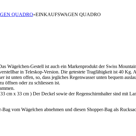
AGEN QUADRO
»
EINKAUFSWAGEN QUADRO
s Wägelchen-Gestell ist auch ein Markenprodukt der Swiss Mountain
erstellbar in Teleskop-Version. Die getestete Tragfähigkeit ist 40 Kg. 
er ist unten offen, so, dass jegliches Regenwasser unten bequem ausl
u öffnen oder zu schliessen ist.
usammen.
a. 33 cm x 33 cm ) Der Deckel sowie der Regenschirmhalter sind mit La
er-Bag vom Wägelchen abnehmen und diesen Shopper-Bag als Rucksac