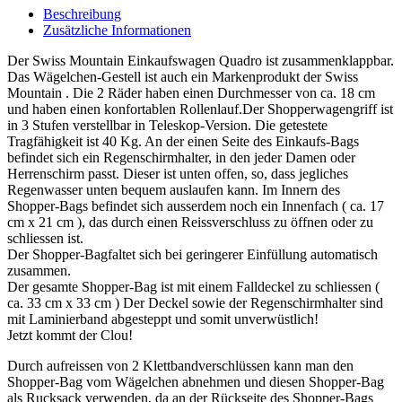
Beschreibung
Zusätzliche Informationen
Der Swiss Mountain Einkaufswagen Quadro ist zusammenklappbar.
Das Wägelchen-Gestell ist auch ein Markenprodukt der Swiss
Mountain . Die 2 Räder haben einen Durchmesser von ca. 18 cm
und haben einen konfortablen Rollenlauf.Der Shopperwagengriff ist
in 3 Stufen verstellbar in Teleskop-Version. Die getestete
Tragfähigkeit ist 40 Kg. An der einen Seite des Einkaufs-Bags
befindet sich ein Regenschirmhalter, in den jeder Damen oder
Herrenschirm passt. Dieser ist unten offen, so, dass jegliches
Regenwasser unten bequem auslaufen kann. Im Innern des
Shopper-Bags befindet sich ausserdem noch ein Innenfach ( ca. 17
cm x 21 cm ), das durch einen Reissverschluss zu öffnen oder zu
schliessen ist.
Der Shopper-Bagfaltet sich bei geringerer Einfüllung automatisch
zusammen.
Der gesamte Shopper-Bag ist mit einem Falldeckel zu schliessen (
ca. 33 cm x 33 cm ) Der Deckel sowie der Regenschirmhalter sind
mit Laminierband abgesteppt und somit unverwüstlich!
Jetzt kommt der Clou!
Durch aufreissen von 2 Klettbandverschlüssen kann man den
Shopper-Bag vom Wägelchen abnehmen und diesen Shopper-Bag
als Rucksack verwenden, da an der Rückseite des Shopper-Bags