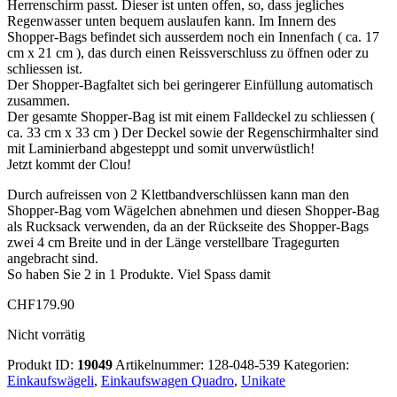
Herrenschirm passt. Dieser ist unten offen, so, dass jegliches
Regenwasser unten bequem auslaufen kann. Im Innern des
Shopper-Bags befindet sich ausserdem noch ein Innenfach ( ca. 17
cm x 21 cm ), das durch einen Reissverschluss zu öffnen oder zu
schliessen ist.
Der Shopper-Bagfaltet sich bei geringerer Einfüllung automatisch
zusammen.
Der gesamte Shopper-Bag ist mit einem Falldeckel zu schliessen (
ca. 33 cm x 33 cm ) Der Deckel sowie der Regenschirmhalter sind
mit Laminierband abgesteppt und somit unverwüstlich!
Jetzt kommt der Clou!
Durch aufreissen von 2 Klettbandverschlüssen kann man den
Shopper-Bag vom Wägelchen abnehmen und diesen Shopper-Bag
als Rucksack verwenden, da an der Rückseite des Shopper-Bags
zwei 4 cm Breite und in der Länge verstellbare Tragegurten
angebracht sind.
So haben Sie 2 in 1 Produkte. Viel Spass damit
CHF
179.90
Nicht vorrätig
Produkt ID:
19049
Artikelnummer:
128-048-539
Kategorien:
Einkaufswägeli
,
Einkaufswagen Quadro
,
Unikate