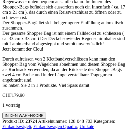
Regenwasser unten bequem auslaufen kann. Im Innern des
Shopper-Bags befindet sich ausserdem noch ein Innenfach ( ca. 17
cm x 21 cm ), das durch einen Reissverschluss zu öffnen oder zu
schliessen ist.
Der Shopper-Bagfaltet sich bei geringerer Einfüllung automatisch
zusammen.
Der gesamte Shopper-Bag ist mit einem Falldeckel zu schliessen (
ca. 33 cm x 33 cm ) Der Deckel sowie der Regenschirmhalter sind
mit Laminierband abgesteppt und somit unverwüstlich!
Jetzt kommt der Clou!
Durch aufreissen von 2 Klettbandverschlüssen kann man den
Shopper-Bag vom Wägelchen abnehmen und diesen Shopper-Bag
als Rucksack verwenden, da an der Rückseite des Shopper-Bags
zwei 4 cm Breite und in der Länge verstellbare Tragegurten
angebracht sind.
So haben Sie 2 in 1 Produkte. Viel Spass damit
CHF
179.90
1 vorrätig
Einkaufswagen
IN DEN WARENKORB
Quadro
Produkt ID:
23724
Artikelnummer:
128-048-703
Kategorien:
Menge
Einkaufswägeli
,
Einkaufswagen Quadro
,
Unikate