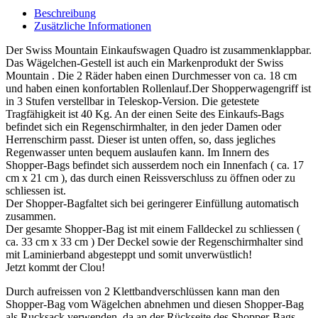
Beschreibung
Zusätzliche Informationen
Der Swiss Mountain Einkaufswagen Quadro ist zusammenklappbar.
Das Wägelchen-Gestell ist auch ein Markenprodukt der Swiss
Mountain . Die 2 Räder haben einen Durchmesser von ca. 18 cm
und haben einen konfortablen Rollenlauf.Der Shopperwagengriff ist
in 3 Stufen verstellbar in Teleskop-Version. Die getestete
Tragfähigkeit ist 40 Kg. An der einen Seite des Einkaufs-Bags
befindet sich ein Regenschirmhalter, in den jeder Damen oder
Herrenschirm passt. Dieser ist unten offen, so, dass jegliches
Regenwasser unten bequem auslaufen kann. Im Innern des
Shopper-Bags befindet sich ausserdem noch ein Innenfach ( ca. 17
cm x 21 cm ), das durch einen Reissverschluss zu öffnen oder zu
schliessen ist.
Der Shopper-Bagfaltet sich bei geringerer Einfüllung automatisch
zusammen.
Der gesamte Shopper-Bag ist mit einem Falldeckel zu schliessen (
ca. 33 cm x 33 cm ) Der Deckel sowie der Regenschirmhalter sind
mit Laminierband abgesteppt und somit unverwüstlich!
Jetzt kommt der Clou!
Durch aufreissen von 2 Klettbandverschlüssen kann man den
Shopper-Bag vom Wägelchen abnehmen und diesen Shopper-Bag
als Rucksack verwenden, da an der Rückseite des Shopper-Bags