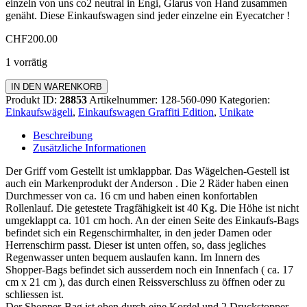
einzeln von uns co2 neutral in Engi, Glarus von Hand zusammen
genäht. Diese Einkaufswagen sind jeder einzelne ein Eyecatcher !
CHF
200.00
1 vorrätig
Einkaufswagen
IN DEN WARENKORB
Graffiti
Produkt ID:
28853
Artikelnummer:
128-560-090
Kategorien:
Edition
Einkaufswägeli
,
Einkaufswagen Graffiti Edition
,
Unikate
Standard
Menge
Beschreibung
Zusätzliche Informationen
Der Griff vom Gestellt ist umklappbar. Das Wägelchen-Gestell ist
auch ein Markenprodukt der Anderson . Die 2 Räder haben einen
Durchmesser von ca. 16 cm und haben einen konfortablen
Rollenlauf. Die getestete Tragfähigkeit ist 40 Kg. Die Höhe ist nicht
umgeklappt ca. 101 cm hoch. An der einen Seite des Einkaufs-Bags
befindet sich ein Regenschirmhalter, in den jeder Damen oder
Herrenschirm passt. Dieser ist unten offen, so, dass jegliches
Regenwasser unten bequem auslaufen kann. Im Innern des
Shopper-Bags befindet sich ausserdem noch ein Innenfach ( ca. 17
cm x 21 cm ), das durch einen Reissverschluss zu öffnen oder zu
schliessen ist.
Der Shopper-Bag ist oben durch eine Kordel und 2 Druckstopper