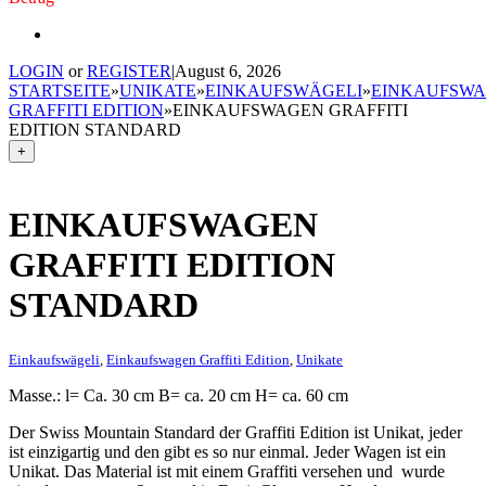
LOGIN
or
REGISTER
|
August 6, 2026
STARTSEITE
»
UNIKATE
»
EINKAUFSWÄGELI
»
EINKAUFSW
GRAFFITI EDITION
»
EINKAUFSWAGEN GRAFFITI
EDITION STANDARD
+
EINKAUFSWAGEN
GRAFFITI EDITION
STANDARD
Einkaufswägeli
,
Einkaufswagen Graffiti Edition
,
Unikate
Masse.: l= Ca. 30 cm B= ca. 20 cm H= ca. 60 cm
Der Swiss Mountain Standard der Graffiti Edition ist Unikat, jeder
ist einzigartig und den gibt es so nur einmal. Jeder Wagen ist ein
Unikat. Das Material ist mit einem Graffiti versehen und wurde