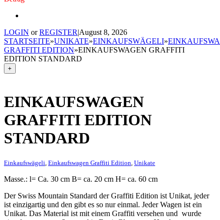
LOGIN
or
REGISTER
|
August 8, 2026
STARTSEITE
»
UNIKATE
»
EINKAUFSWÄGELI
»
EINKAUFSW
GRAFFITI EDITION
»
EINKAUFSWAGEN GRAFFITI
EDITION STANDARD
+
EINKAUFSWAGEN
GRAFFITI EDITION
STANDARD
Einkaufswägeli
,
Einkaufswagen Graffiti Edition
,
Unikate
Masse.: l= Ca. 30 cm B= ca. 20 cm H= ca. 60 cm
Der Swiss Mountain Standard der Graffiti Edition ist Unikat, jeder
ist einzigartig und den gibt es so nur einmal. Jeder Wagen ist ein
Unikat. Das Material ist mit einem Graffiti versehen und wurde