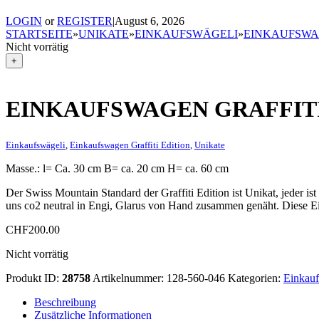
LOGIN
or
REGISTER
|
August 6, 2026
STARTSEITE
»
UNIKATE
»
EINKAUFSWÄGELI
»
EINKAUFSWAG
Nicht vorrätig
+
EINKAUFSWAGEN GRAFFITI
Einkaufswägeli
,
Einkaufswagen Graffiti Edition
,
Unikate
Masse.: l= Ca. 30 cm B= ca. 20 cm H= ca. 60 cm
Der Swiss Mountain Standard der Graffiti Edition ist Unikat, jeder is
uns co2 neutral in Engi, Glarus von Hand zusammen genäht. Diese Ei
CHF
200.00
Nicht vorrätig
Produkt ID:
28758
Artikelnummer:
128-560-046
Kategorien:
Einkauf
Beschreibung
Zusätzliche Informationen