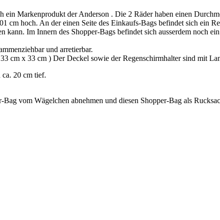
uch ein Markenprodukt der Anderson . Die 2 Räder haben einen Durchme
 101 cm hoch. An der einen Seite des Einkaufs-Bags befindet sich ein R
fen kann. Im Innern des Shopper-Bags befindet sich ausserdem noch ein 
ammenziehbar und arretierbar.
a. 33 cm x 33 cm ) Der Deckel sowie der Regenschirmhalter sind mit La
ca. 20 cm tief.
er-Bag vom Wägelchen abnehmen und diesen Shopper-Bag als Rucksac