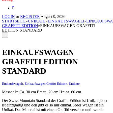
LOGIN
or
REGISTER
|
August 9, 2026
STARTSEITE
»
UNIKATE
»
EINKAUFSWÄGELI
»
EINKAUFSW
GRAFFITI EDITION
»
EINKAUFSWAGEN GRAFFITI
EDITION STANDARD
+
EINKAUFSWAGEN
GRAFFITI EDITION
STANDARD
Einkaufswägeli
,
Einkaufswagen Graffiti Edition
,
Unikate
Masse.: l= Ca. 30 cm B= ca. 20 cm H= ca. 60 cm
Der Swiss Mountain Standard der Graffiti Edition ist Unikat, jeder
ist einzigartig und den gibt es so nur einmal. Jeder Wagen ist ein
Unikat. Das Material ist mit einem Graffiti versehen und wurde