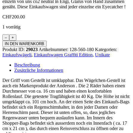
einzeln von uns co2 neutral in Engi, Glarus von Hand zusammen
genäht. Diese Einkaufswagen sind jeder einzelne ein Eyecatcher !
CHF
200.00
1 vorrätig
Einkaufswagen
Graffiti
IN DEN WARENKORB
Edition
Produkt ID:
29023
Artikelnummer:
128-560-180
Kategorien:
Standard
Einkaufswägeli
,
Einkaufswagen Graffiti Edition
,
Unikate
Menge
Beschreibung
Zusätzliche Informationen
Der Griff vom Gestellt ist umklappbar. Das Wägelchen-Gestell ist
auch ein Markenprodukt der Anderson . Die 2 Räder haben einen
Durchmesser von ca. 16 cm und haben einen konfortablen
Rollenlauf. Die getestete Tragfähigkeit ist 40 Kg. Die Höhe ist nicht
umgeklappt ca. 101 cm hoch. An der einen Seite des Einkaufs-Bags
befindet sich ein Regenschirmhalter, in den jeder Damen oder
Herrenschirm passt. Dieser ist unten offen, so, dass jegliches
Regenwasser unten bequem auslaufen kann. Im Innern des
Shopper-Bags befindet sich ausserdem noch ein Innenfach ( ca. 17
cm x 21 cm ), das durch einen Reissverschluss zu öffnen oder zu