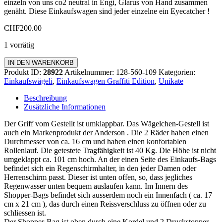
einzeln von uns co2 neutral in Engi, Glarus von Hand zusammen
genäht. Diese Einkaufswagen sind jeder einzelne ein Eyecatcher !
CHF
200.00
1 vorrätig
Einkaufswagen
IN DEN WARENKORB
Graffiti
Produkt ID:
28922
Artikelnummer:
128-560-109
Kategorien:
Edition
Einkaufswägeli
,
Einkaufswagen Graffiti Edition
,
Unikate
Standard
Menge
Beschreibung
Zusätzliche Informationen
Der Griff vom Gestellt ist umklappbar. Das Wägelchen-Gestell ist
auch ein Markenprodukt der Anderson . Die 2 Räder haben einen
Durchmesser von ca. 16 cm und haben einen konfortablen
Rollenlauf. Die getestete Tragfähigkeit ist 40 Kg. Die Höhe ist nicht
umgeklappt ca. 101 cm hoch. An der einen Seite des Einkaufs-Bags
befindet sich ein Regenschirmhalter, in den jeder Damen oder
Herrenschirm passt. Dieser ist unten offen, so, dass jegliches
Regenwasser unten bequem auslaufen kann. Im Innern des
Shopper-Bags befindet sich ausserdem noch ein Innenfach ( ca. 17
cm x 21 cm ), das durch einen Reissverschluss zu öffnen oder zu
schliessen ist.
Der Shopper-Bag ist oben durch eine Kordel und 2 Druckstopper