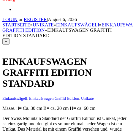
LOGIN
or
REGISTER
|
August 6, 2026
STARTSEITE
»
UNIKATE
»
EINKAUFSWÄGELI
»
EINKAUFSW
GRAFFITI EDITION
»
EINKAUFSWAGEN GRAFFITI
EDITION STANDARD
+
EINKAUFSWAGEN
GRAFFITI EDITION
STANDARD
Einkaufswägeli
,
Einkaufswagen Graffiti Edition
,
Unikate
Masse.: l= Ca. 30 cm B= ca. 20 cm H= ca. 60 cm
Der Swiss Mountain Standard der Graffiti Edition ist Unikat, jeder
ist einzigartig und den gibt es so nur einmal. Jeder Wagen ist ein
Unikat. Das Material ist mit einem Graffiti versehen und wurde