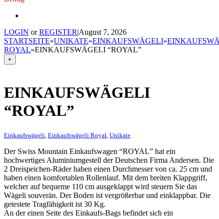
LOGIN
or
REGISTER
|
August 7, 2026
STARTSEITE
»
UNIKATE
»
EINKAUFSWÄGELI
»
EINKAUFSWÄ
ROYAL
»
EINKAUFSWÄGELI “ROYAL”
+
EINKAUFSWÄGELI
“ROYAL”
Einkaufswägeli
,
Einkaufswägeli Royal
,
Unikate
Der Swiss Mountain Einkaufswagen “ROYAL” hat ein
hochwertiges Aluminiumgestell der Deutschen Firma Andersen. Die
2 Dreispeichen-Räder haben einen Durchmesser von ca. 25 cm und
haben einen komfortablen Rollenlauf. Mit dem breiten Klappgriff,
welcher auf bequeme 110 cm ausgeklappt wird steuern Sie das
Wägeli souverän. Der Boden ist vergrößerbar und einklappbar. Die
getestete Tragfähigkeit ist 30 Kg.
An der einen Seite des Einkaufs-Bags befindet sich ein