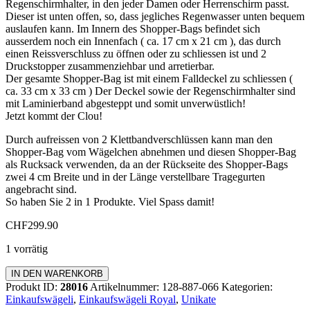
Regenschirmhalter, in den jeder Damen oder Herrenschirm passt.
Dieser ist unten offen, so, dass jegliches Regenwasser unten bequem
auslaufen kann. Im Innern des Shopper-Bags befindet sich
ausserdem noch ein Innenfach ( ca. 17 cm x 21 cm ), das durch
einen Reissverschluss zu öffnen oder zu schliessen ist und 2
Druckstopper zusammenziehbar und arretierbar.
Der gesamte Shopper-Bag ist mit einem Falldeckel zu schliessen (
ca. 33 cm x 33 cm ) Der Deckel sowie der Regenschirmhalter sind
mit Laminierband abgesteppt und somit unverwüstlich!
Jetzt kommt der Clou!
Durch aufreissen von 2 Klettbandverschlüssen kann man den
Shopper-Bag vom Wägelchen abnehmen und diesen Shopper-Bag
als Rucksack verwenden, da an der Rückseite des Shopper-Bags
zwei 4 cm Breite und in der Länge verstellbare Tragegurten
angebracht sind.
So haben Sie 2 in 1 Produkte. Viel Spass damit!
CHF
299.90
1 vorrätig
Einkaufswägeli
IN DEN WARENKORB
"ROYAL"
Produkt ID:
28016
Artikelnummer:
128-887-066
Kategorien:
Menge
Einkaufswägeli
,
Einkaufswägeli Royal
,
Unikate