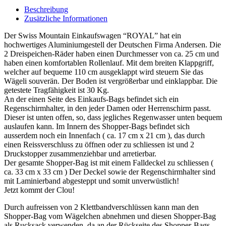
Beschreibung
Zusätzliche Informationen
Der Swiss Mountain Einkaufswagen “ROYAL” hat ein
hochwertiges Aluminiumgestell der Deutschen Firma Andersen. Die
2 Dreispeichen-Räder haben einen Durchmesser von ca. 25 cm und
haben einen komfortablen Rollenlauf. Mit dem breiten Klappgriff,
welcher auf bequeme 110 cm ausgeklappt wird steuern Sie das
Wägeli souverän. Der Boden ist vergrößerbar und einklappbar. Die
getestete Tragfähigkeit ist 30 Kg.
An der einen Seite des Einkaufs-Bags befindet sich ein
Regenschirmhalter, in den jeder Damen oder Herrenschirm passt.
Dieser ist unten offen, so, dass jegliches Regenwasser unten bequem
auslaufen kann. Im Innern des Shopper-Bags befindet sich
ausserdem noch ein Innenfach ( ca. 17 cm x 21 cm ), das durch
einen Reissverschluss zu öffnen oder zu schliessen ist und 2
Druckstopper zusammenziehbar und arretierbar.
Der gesamte Shopper-Bag ist mit einem Falldeckel zu schliessen (
ca. 33 cm x 33 cm ) Der Deckel sowie der Regenschirmhalter sind
mit Laminierband abgesteppt und somit unverwüstlich!
Jetzt kommt der Clou!
Durch aufreissen von 2 Klettbandverschlüssen kann man den
Shopper-Bag vom Wägelchen abnehmen und diesen Shopper-Bag
als Rucksack verwenden, da an der Rückseite des Shopper-Bags