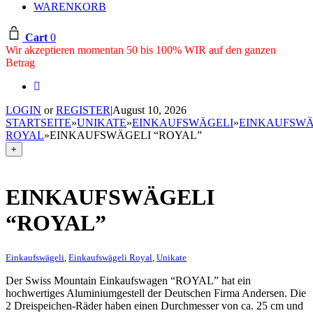
WARENKORB
Cart
0
Wir akzeptieren momentan 50 bis 100% WIR auf den ganzen
Betrag
LOGIN
or
REGISTER
|
August 10, 2026
STARTSEITE
»
UNIKATE
»
EINKAUFSWÄGELI
»
EINKAUFSWÄ
ROYAL
»
EINKAUFSWÄGELI “ROYAL”
+
EINKAUFSWÄGELI
“ROYAL”
Einkaufswägeli
,
Einkaufswägeli Royal
,
Unikate
Der Swiss Mountain Einkaufswagen “ROYAL” hat ein
hochwertiges Aluminiumgestell der Deutschen Firma Andersen. Die
2 Dreispeichen-Räder haben einen Durchmesser von ca. 25 cm und