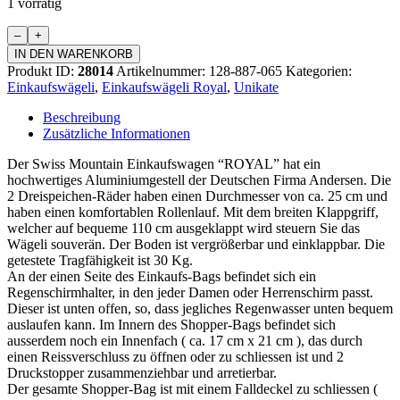
1 vorrätig
Einkaufswägeli
"ROYAL"
IN DEN WARENKORB
Menge
Produkt ID:
28014
Artikelnummer:
128-887-065
Kategorien:
Einkaufswägeli
,
Einkaufswägeli Royal
,
Unikate
Beschreibung
Zusätzliche Informationen
Der Swiss Mountain Einkaufswagen “ROYAL” hat ein
hochwertiges Aluminiumgestell der Deutschen Firma Andersen. Die
2 Dreispeichen-Räder haben einen Durchmesser von ca. 25 cm und
haben einen komfortablen Rollenlauf. Mit dem breiten Klappgriff,
welcher auf bequeme 110 cm ausgeklappt wird steuern Sie das
Wägeli souverän. Der Boden ist vergrößerbar und einklappbar. Die
getestete Tragfähigkeit ist 30 Kg.
An der einen Seite des Einkaufs-Bags befindet sich ein
Regenschirmhalter, in den jeder Damen oder Herrenschirm passt.
Dieser ist unten offen, so, dass jegliches Regenwasser unten bequem
auslaufen kann. Im Innern des Shopper-Bags befindet sich
ausserdem noch ein Innenfach ( ca. 17 cm x 21 cm ), das durch
einen Reissverschluss zu öffnen oder zu schliessen ist und 2
Druckstopper zusammenziehbar und arretierbar.
Der gesamte Shopper-Bag ist mit einem Falldeckel zu schliessen (