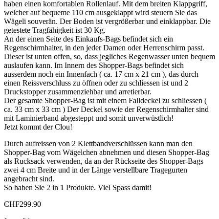
haben einen komfortablen Rollenlauf. Mit dem breiten Klappgriff,
welcher auf bequeme 110 cm ausgeklappt wird steuern Sie das
Wägeli souverän. Der Boden ist vergrößerbar und einklappbar. Die
getestete Tragfähigkeit ist 30 Kg.
An der einen Seite des Einkaufs-Bags befindet sich ein
Regenschirmhalter, in den jeder Damen oder Herrenschirm passt.
Dieser ist unten offen, so, dass jegliches Regenwasser unten bequem
auslaufen kann. Im Innern des Shopper-Bags befindet sich
ausserdem noch ein Innenfach ( ca. 17 cm x 21 cm ), das durch
einen Reissverschluss zu öffnen oder zu schliessen ist und 2
Druckstopper zusammenziehbar und arretierbar.
Der gesamte Shopper-Bag ist mit einem Falldeckel zu schliessen (
ca. 33 cm x 33 cm ) Der Deckel sowie der Regenschirmhalter sind
mit Laminierband abgesteppt und somit unverwüstlich!
Jetzt kommt der Clou!
Durch aufreissen von 2 Klettbandverschlüssen kann man den
Shopper-Bag vom Wägelchen abnehmen und diesen Shopper-Bag
als Rucksack verwenden, da an der Rückseite des Shopper-Bags
zwei 4 cm Breite und in der Länge verstellbare Tragegurten
angebracht sind.
So haben Sie 2 in 1 Produkte. Viel Spass damit!
CHF
299.90