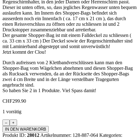
Regenschirmhalter, in den jeder Damen oder Herrenschirm passt.
Dieser ist unten offen, so, dass jegliches Regenwasser unten bequem
auslaufen kann. Im Innern des Shopper-Bags befindet sich
ausserdem noch ein Innenfach ( ca. 17 cm x 21 cm ), das durch
einen Reissverschluss zu öffnen oder zu schliessen ist und 2
Druckstopper zusammenziehbar und arretierbar.
Der gesamte Shopper-Bag ist mit einem Falldeckel zu schliessen (
ca. 33 cm x 33 cm ) Der Deckel sowie der Regenschirmhalter sind
mit Laminierband abgesteppt und somit unverwüstlich!
Jetzt kommt der Clou!
Durch aufreissen von 2 Klettbandverschlüssen kann man den
Shopper-Bag vom Wägelchen abnehmen und diesen Shopper-Bag
als Rucksack verwenden, da an der Rückseite des Shopper-Bags
zwei 4 cm Breite und in der Länge verstellbare Tragegurten
angebracht sind.
So haben Sie 2 in 1 Produkte. Viel Spass damit!
CHF
299.90
1 vorrätig
Einkaufswägeli
"ROYAL"
IN DEN WARENKORB
Menge
Produkt ID:
28012
Artikelnummer:
128-887-064
Kategorien: