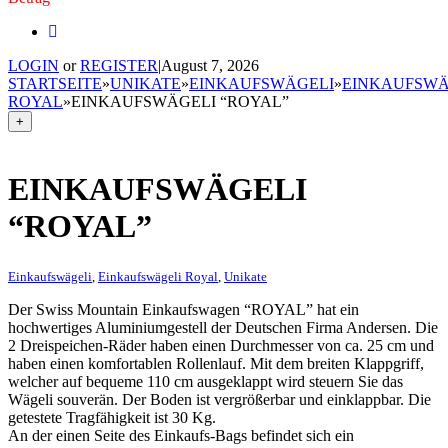
LOGIN
or
REGISTER
|
August 7, 2026
STARTSEITE
»
UNIKATE
»
EINKAUFSWÄGELI
»
EINKAUFSWÄ
ROYAL
»
EINKAUFSWÄGELI “ROYAL”
+
EINKAUFSWÄGELI
“ROYAL”
Einkaufswägeli
,
Einkaufswägeli Royal
,
Unikate
Der Swiss Mountain Einkaufswagen “ROYAL” hat ein
hochwertiges Aluminiumgestell der Deutschen Firma Andersen. Die
2 Dreispeichen-Räder haben einen Durchmesser von ca. 25 cm und
haben einen komfortablen Rollenlauf. Mit dem breiten Klappgriff,
welcher auf bequeme 110 cm ausgeklappt wird steuern Sie das
Wägeli souverän. Der Boden ist vergrößerbar und einklappbar. Die
getestete Tragfähigkeit ist 30 Kg.
An der einen Seite des Einkaufs-Bags befindet sich ein