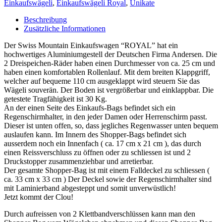
Einkaufswägeli
,
Einkaufswägeli Royal
,
Unikate
Beschreibung
Zusätzliche Informationen
Der Swiss Mountain Einkaufswagen “ROYAL” hat ein
hochwertiges Aluminiumgestell der Deutschen Firma Andersen. Die
2 Dreispeichen-Räder haben einen Durchmesser von ca. 25 cm und
haben einen komfortablen Rollenlauf. Mit dem breiten Klappgriff,
welcher auf bequeme 110 cm ausgeklappt wird steuern Sie das
Wägeli souverän. Der Boden ist vergrößerbar und einklappbar. Die
getestete Tragfähigkeit ist 30 Kg.
An der einen Seite des Einkaufs-Bags befindet sich ein
Regenschirmhalter, in den jeder Damen oder Herrenschirm passt.
Dieser ist unten offen, so, dass jegliches Regenwasser unten bequem
auslaufen kann. Im Innern des Shopper-Bags befindet sich
ausserdem noch ein Innenfach ( ca. 17 cm x 21 cm ), das durch
einen Reissverschluss zu öffnen oder zu schliessen ist und 2
Druckstopper zusammenziehbar und arretierbar.
Der gesamte Shopper-Bag ist mit einem Falldeckel zu schliessen (
ca. 33 cm x 33 cm ) Der Deckel sowie der Regenschirmhalter sind
mit Laminierband abgesteppt und somit unverwüstlich!
Jetzt kommt der Clou!
Durch aufreissen von 2 Klettbandverschlüssen kann man den