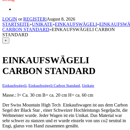
LOGIN
or
REGISTER
|
August 8, 2026
STARTSEITE
»
UNIKATE
»
EINKAUFSWÄGELI
»
EINKAUFSWÄ
CARBON STANDARD
»
EINKAUFSWÄGELI CARBON
STANDARD
+
EINKAUFSWÄGELI
CARBON STANDARD
Einkaufswägeli
,
Einkaufswägeli Carbon Standard
,
Unikate
Masse.: l= Ca. 30 cm B= ca. 20 cm H= ca. 60 cm
Der Swiss Mountain High Tech Einkaufswagen ist aus dem Carbon
Segel der Black Star , einer Schweizer Hochleistungs Segeljacht, die
Weltmeister wurde. Jeder Wagen ist ein Unikat. Das Material war
sehr schwer zu stanzen und er wurde einzeln von uns co2 neutral in
Engi, glarus von Hand zusammen genäht.