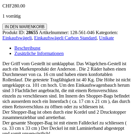
CHF
280.00
1 vorrätig
Einkaufswägeli
IN DEN WARENKORB
Carbon
Produkt ID:
28655
Artikelnummer:
128-561-046
Kategorien:
Standard
Einkaufswägeli
,
Einkaufswägeli Carbon Standard
,
Unikate
Menge
Beschreibung
Zusätzliche Informationen
Der Griff vom Gestellt ist umklappbar. Das Wägelchen-Gestell ist
auch ein Markenprodukt der Anderson . Die 2 Räder haben einen
Durchmesser von ca. 16 cm und haben einen konfortablen
Rollenlauf. Die getestete Tragfähigkeit ist 40 Kg. Die Höhe ist nicht
umgeklappt ca. 101 cm hoch. Um den Einkaufswagenbauch herum
sind 3 Flachfächer angebracht, die mit einem Reissverschluss
einzeln zu verschliessen sind. Im Innern des Shopper-Bags befindet
sich ausserdem noch ein Innenfach ( ca. 17 cm x 21 cm ), das durch
einen Reissverschluss zu öffnen oder zu schliessen ist.
Der Shopper-Bag ist oben durch eine Kordel und 2 Druckstopper
zusammenziehbar und arretierbar.
Der gesamte Shopper-Bag ist mit einem Falldeckel zu schliessen (
ca. 33 cm x 33 cm ) Der Deckel ist mit Laminierband abgesteppt
und somit unverwüstlich!