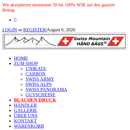
Wir akzeptieren momentan 50 bis 100% WIR auf den ganzen
Betrag
LOGIN
or
REGISTER
|
August 6, 2026
HOME
ZUM SHOP
UNIKATE
CARBON
SWISS ARMY
SWISS ALPS
SWISS PANORAMA
GUTSCHEINE
BLACHEN DRUCK
HÄNDLER
GALLERIE
ÜBER UNS
KONTAKT
WARENKORB