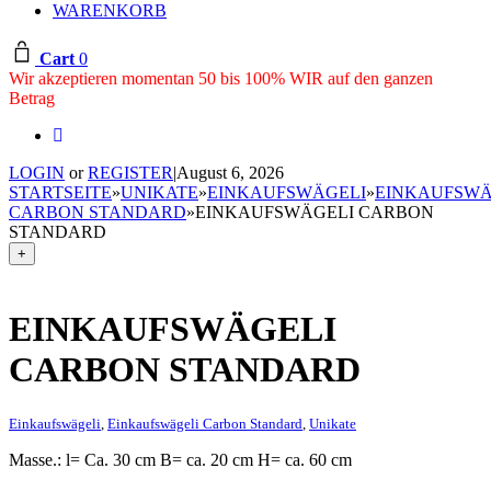
WARENKORB
Cart
0
Wir akzeptieren momentan 50 bis 100% WIR auf den ganzen
Betrag
LOGIN
or
REGISTER
|
August 6, 2026
STARTSEITE
»
UNIKATE
»
EINKAUFSWÄGELI
»
EINKAUFSWÄ
CARBON STANDARD
»
EINKAUFSWÄGELI CARBON
STANDARD
+
EINKAUFSWÄGELI
CARBON STANDARD
Einkaufswägeli
,
Einkaufswägeli Carbon Standard
,
Unikate
Masse.: l= Ca. 30 cm B= ca. 20 cm H= ca. 60 cm