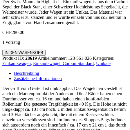
Der Swiss Mountain High Tech Einkaufswagen ist aus dem Carbon
Segel der Black Star , einer Schweizer Hochleistungs Segeljacht, die
Weltmeister wurde. Jeder Wagen ist ein Unikat. Das Material war
sehr schwer zu stanzen und er wurde einzeln von uns co2 neutral in
Engi, glarus von Hand zusammen genäht.
CHF
280.00
1 vorrätig
Einkaufswägeli
IN DEN WARENKORB
Carbon
Produkt ID:
28619
Artikelnummer:
128-561-026
Kategorien:
Standard
Einkaufswägeli
,
Einkaufswägeli Carbon Standard
,
Unikate
Menge
Beschreibung
Zusätzliche Informationen
Der Griff vom Gestellt ist umklappbar. Das Wägelchen-Gestell ist
auch ein Markenprodukt der Anderson . Die 2 Räder haben einen
Durchmesser von ca. 16 cm und haben einen konfortablen
Rollenlauf. Die getestete Tragfähigkeit ist 40 Kg. Die Höhe ist nicht
umgeklappt ca. 101 cm hoch. Um den Einkaufswagenbauch herum
sind 3 Flachfächer angebracht, die mit einem Reissverschluss
einzeln zu verschliessen sind. Im Innern des Shopper-Bags befindet
sich ausserdem noch ein Innenfach ( ca. 17 cm x 21 cm ), das durch