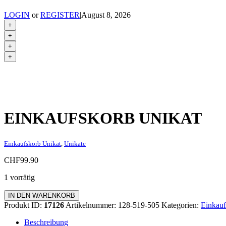
LOGIN
or
REGISTER
|
August 8, 2026
+
+
+
+
EINKAUFSKORB UNIKAT
Einkaufskorb Unikat
,
Unikate
CHF
99.90
1 vorrätig
Einkaufskorb
IN DEN WARENKORB
Unikat
Produkt ID:
17126
Artikelnummer:
128-519-505
Kategorien:
Einkauf
Menge
Beschreibung