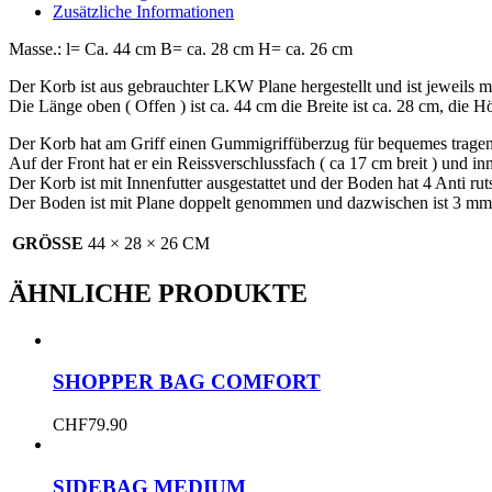
Zusätzliche Informationen
Masse.: l= Ca. 44 cm B= ca. 28 cm H= ca. 26 cm
Der Korb ist aus gebrauchter LKW Plane hergestellt und ist jeweils 
Die Länge oben ( Offen ) ist ca. 44 cm die Breite ist ca. 28 cm, die
Der Korb hat am Griff einen Gummigriffüberzug für bequemes tragen
Auf der Front hat er ein Reissverschlussfach ( ca 17 cm breit ) und inn
Der Korb ist mit Innenfutter ausgestattet und der Boden hat 4 Anti rut
Der Boden ist mit Plane doppelt genommen und dazwischen ist 3 mm S
GRÖSSE
44 × 28 × 26 CM
ÄHNLICHE PRODUKTE
SHOPPER BAG COMFORT
CHF
79.90
SIDEBAG MEDIUM