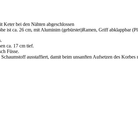
mit Keter bei den Nähten abgeschlossen
 Höhe ist ca. 26 cm, mit Aluminim (gebürstet)Ramen, Griff abklappbar 
.
en ca. 17 cm tief.
sch Füsse.
chaumstoff ausstaffiert, damit beim unsanften Aufsetzen des Korbes ni