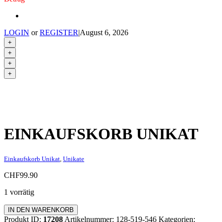
LOGIN
or
REGISTER
|
August 6, 2026
+
+
+
+
EINKAUFSKORB UNIKAT
Einkaufskorb Unikat
,
Unikate
CHF
99.90
1 vorrätig
Einkaufskorb
IN DEN WARENKORB
Unikat
Produkt ID:
17208
Artikelnummer:
128-519-546
Kategorien: