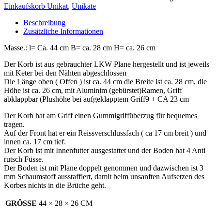
Menge
Einkaufskorb Unikat
,
Unikate
Beschreibung
Zusätzliche Informationen
Masse.: l= Ca. 44 cm B= ca. 28 cm H= ca. 26 cm
Der Korb ist aus gebrauchter LKW Plane hergestellt und ist jeweils
mit Keter bei den Nähten abgeschlossen
Die Länge oben ( Offen ) ist ca. 44 cm die Breite ist ca. 28 cm, die
Höhe ist ca. 26 cm, mit Aluminim (gebürstet)Ramen, Griff
abklappbar (Plushöhe bei aufgeklapptem Griff9 + CA 23 cm
Der Korb hat am Griff einen Gummigriffüberzug für bequemes
tragen.
Auf der Front hat er ein Reissverschlussfach ( ca 17 cm breit ) und
innen ca. 17 cm tief.
Der Korb ist mit Innenfutter ausgestattet und der Boden hat 4 Anti
rutsch Füsse.
Der Boden ist mit Plane doppelt genommen und dazwischen ist 3
mm Schaumstoff ausstaffiert, damit beim unsanften Aufsetzen des
Korbes nichts in die Brüche geht.
GRÖSSE
44 × 28 × 26 CM