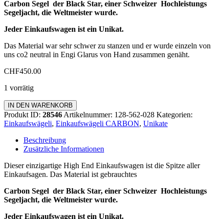
Carbon Segel der Black Star, einer Schweizer Hochleistungs
Segeljacht, die Weltmeister wurde.
Jeder Einkaufswagen ist ein Unikat.
Das Material war sehr schwer zu stanzen und er wurde einzeln von
uns co2 neutral in Engi Glarus von Hand zusammen genäht.
CHF
450.00
1 vorrätig
Carbon
IN DEN WARENKORB
koffer
Produkt ID:
28546
Artikelnummer:
128-562-028
Kategorien:
Menge
Einkaufswägeli
,
Einkaufswägeli CARBON
,
Unikate
Beschreibung
Zusätzliche Informationen
Dieser einzigartige High End Einkaufswagen ist die Spitze aller
Einkaufsagen. Das Material ist gebrauchtes
Carbon Segel der Black Star, einer Schweizer Hochleistungs
Segeljacht, die Weltmeister wurde.
Jeder Einkaufswagen ist ein Unikat.