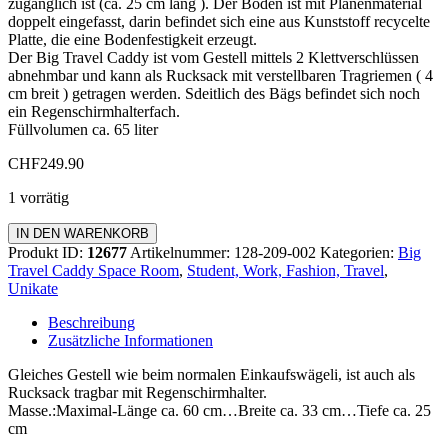
zugänglich ist (ca. 25 cm lang ). Der Boden ist mit Planenmaterial
doppelt eingefasst, darin befindet sich eine aus Kunststoff recycelte
Platte, die eine Bodenfestigkeit erzeugt.
Der Big Travel Caddy ist vom Gestell mittels 2 Klettverschlüssen
abnehmbar und kann als Rucksack mit verstellbaren Tragriemen ( 4
cm breit ) getragen werden. Sdeitlich des Bägs befindet sich noch
ein Regenschirmhalterfach.
Füllvolumen ca. 65 liter
CHF
249.90
1 vorrätig
Big
IN DEN WARENKORB
Travel
Produkt ID:
12677
Artikelnummer:
128-209-002
Kategorien:
Big
Caddy
Travel Caddy Space Room
,
Student, Work, Fashion, Travel
,
Space
Unikate
Room
Menge
Beschreibung
Zusätzliche Informationen
Gleiches Gestell wie beim normalen Einkaufswägeli, ist auch als
Rucksack tragbar mit Regenschirmhalter.
Masse.:Maximal-Länge ca. 60 cm…Breite ca. 33 cm…Tiefe ca. 25
cm