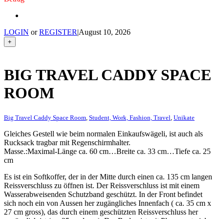
LOGIN
or
REGISTER
|
August 10, 2026
+
BIG TRAVEL CADDY SPACE
ROOM
Big Travel Caddy Space Room
,
Student, Work, Fashion, Travel
,
Unikate
Gleiches Gestell wie beim normalen Einkaufswägeli, ist auch als
Rucksack tragbar mit Regenschirmhalter.
Masse.:Maximal-Länge ca. 60 cm…Breite ca. 33 cm…Tiefe ca. 25
cm
Es ist ein Softkoffer, der in der Mitte durch einen ca. 135 cm langen
Reissverschluss zu öffnen ist. Der Reissverschluss ist mit einem
Wasserabweisenden Schutzband geschützt. In der Front befindet
sich noch ein von Aussen her zugängliches Innenfach ( ca. 35 cm x
27 cm gross), das durch einem geschützten Reissverschluss her