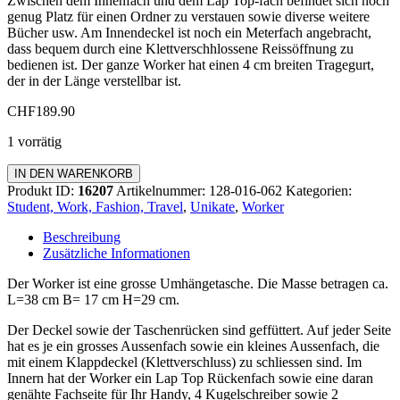
Zwischen dem Innenfach und dem Lap Top-fach befindet sich noch
genug Platz für einen Ordner zu verstauen sowie diverse weitere
Bücher usw. Am Innendeckel ist noch ein Meterfach angebracht,
dass bequem durch eine Klettverschhlossene Reissöffnung zu
bedienen ist. Der ganze Worker hat einen 4 cm breiten Tragegurt,
der in der Länge verstellbar ist.
CHF
189.90
1 vorrätig
Worker
IN DEN WARENKORB
Monsterbag
Produkt ID:
16207
Artikelnummer:
128-016-062
Kategorien:
Menge
Student, Work, Fashion, Travel
,
Unikate
,
Worker
Beschreibung
Zusätzliche Informationen
Der Worker ist eine grosse Umhängetasche. Die Masse betragen ca.
L=38 cm B= 17 cm H=29 cm.
Der Deckel sowie der Taschenrücken sind geffüttert. Auf jeder Seite
hat es je ein grosses Aussenfach sowie ein kleines Aussenfach, die
mit einem Klappdeckel (Klettverschluss) zu schliessen sind. Im
Innern hat der Worker ein Lap Top Rückenfach sowie eine daran
genähte Fachseite für Ihr Handy, 4 Kugelschreiber sowie 2