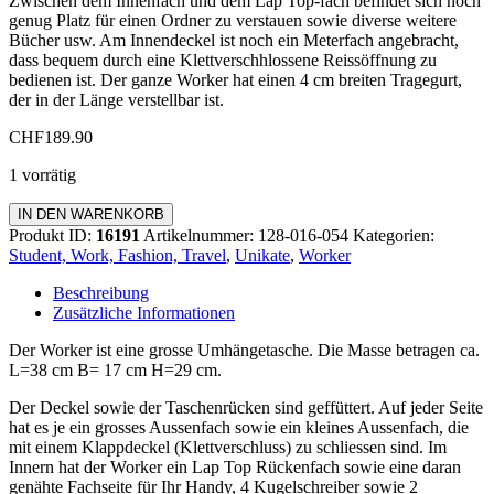
Zwischen dem Innenfach und dem Lap Top-fach befindet sich noch
genug Platz für einen Ordner zu verstauen sowie diverse weitere
Bücher usw. Am Innendeckel ist noch ein Meterfach angebracht,
dass bequem durch eine Klettverschhlossene Reissöffnung zu
bedienen ist. Der ganze Worker hat einen 4 cm breiten Tragegurt,
der in der Länge verstellbar ist.
CHF
189.90
1 vorrätig
Worker
IN DEN WARENKORB
Monsterbag
Produkt ID:
16191
Artikelnummer:
128-016-054
Kategorien:
Menge
Student, Work, Fashion, Travel
,
Unikate
,
Worker
Beschreibung
Zusätzliche Informationen
Der Worker ist eine grosse Umhängetasche. Die Masse betragen ca.
L=38 cm B= 17 cm H=29 cm.
Der Deckel sowie der Taschenrücken sind geffüttert. Auf jeder Seite
hat es je ein grosses Aussenfach sowie ein kleines Aussenfach, die
mit einem Klappdeckel (Klettverschluss) zu schliessen sind. Im
Innern hat der Worker ein Lap Top Rückenfach sowie eine daran
genähte Fachseite für Ihr Handy, 4 Kugelschreiber sowie 2