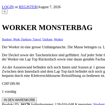
LOGIN
or
REGISTER
|
August 7, 2026
+
WORKER MONSTERBAG
Student, Work, Fashion, Travel
,
Unikate
,
Worker
Der Worker ist eine grosse Umhängetasche. Die Masse betragen ca
Der Deckel sowie der Taschenrücken sind geffüttert. Auf jeder Seite h
der Worker ein Lap Top Rückenfach sowie eine daran genähte Fachseit
An der Aussenwand befinden sich noch Innen und Aussen je 1 grosses 
Zwischen dem Innenfach und dem Lap Top-fach befindet sich noch gen
bequem durch eine Klettverschhlossene Reissöffnung zu bedienen ist. 
CHF
189.90
1 vorrätig
Worker
IN DEN WARENKORB
Monsterbag
Produkt ID:
16179
Artikelnummer:
128-016-048
Kategorien:
Student