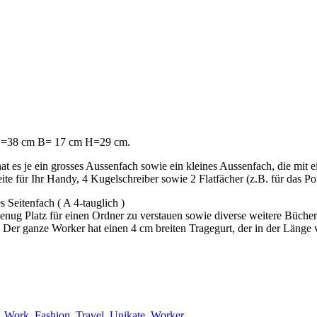
. L=38 cm B= 17 cm H=29 cm.
at es je ein grosses Aussenfach sowie ein kleines Aussenfach, die mit 
e für Ihr Handy, 4 Kugelschreiber sowie 2 Flatfächer (z.B. für das Po
Seitenfach ( A 4-tauglich )
ug Platz für einen Ordner zu verstauen sowie diverse weitere Bücher
Der ganze Worker hat einen 4 cm breiten Tragegurt, der in der Länge ver
, Work, Fashion, Travel
,
Unikate
,
Worker