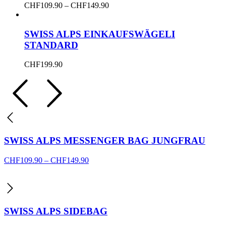
Die
Dieses
Price
CHF
109.90
–
CHF
149.90
Optionen
Produkt
range:
können
weist
CHF109.90
auf
mehrere
through
SWISS ALPS EINKAUFSWÄGELI
der
Varianten
CHF149.90
STANDARD
Produktseite
auf.
gewählt
Die
werden
CHF
199.90
Optionen
können
auf
der
Produktseite
gewählt
werden
SWISS ALPS MESSENGER BAG JUNGFRAU
Price
CHF
109.90
–
CHF
149.90
range:
CHF109.90
through
CHF149.90
SWISS ALPS SIDEBAG