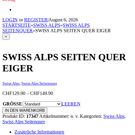
LOGIN
or
REGISTER
|
August 6, 2026
STARTSEITE
»
SWISS ALPS
»
SWISS ALPS
SEITENQUER
»
SWISS ALPS SEITEN QUER EIGER
+
SWISS ALPS SEITEN QUER
EIGER
Swiss Alps
,
Swiss Alps Seitenquer
Price
CHF
129.90
–
CHF
149.90
range:
GRÖSSE
CHF129.90
LEEREN
through
Swiss
IN DEN WARENKORB
CHF149.90
Alps
Produkt ID:
17347
Artikelnummer:
n. v.
Kategorien:
Swiss Alps
,
Seiten
Swiss Alps Seitenquer
Quer
Eiger
Zusätzliche Informationen