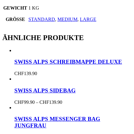
Menge
GEWICHT
1 KG
GRÖSSE
STANDARD
,
MEDIUM
,
LARGE
ÄHNLICHE PRODUKTE
SWISS ALPS SCHREIBMAPPE DELUXE
CHF
139.90
SWISS ALPS SIDEBAG
Dieses
Price
CHF
99.90
–
CHF
139.90
Produkt
range:
weist
CHF99.90
mehrere
through
SWISS ALPS MESSENGER BAG
Varianten
CHF139.90
JUNGFRAU
auf.