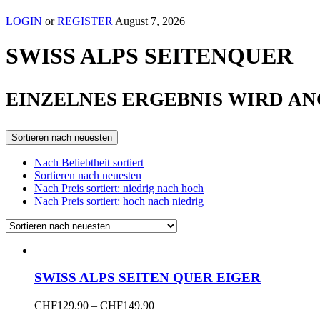
LOGIN
or
REGISTER
|
August 7, 2026
SWISS ALPS SEITENQUER
EINZELNES ERGEBNIS WIRD A
Sortieren nach neuesten
Nach Beliebtheit sortiert
Sortieren nach neuesten
Nach Preis sortiert: niedrig nach hoch
Nach Preis sortiert: hoch nach niedrig
SWISS ALPS SEITEN QUER EIGER
Dieses
Price
CHF
129.90
–
CHF
149.90
Produkt
range: