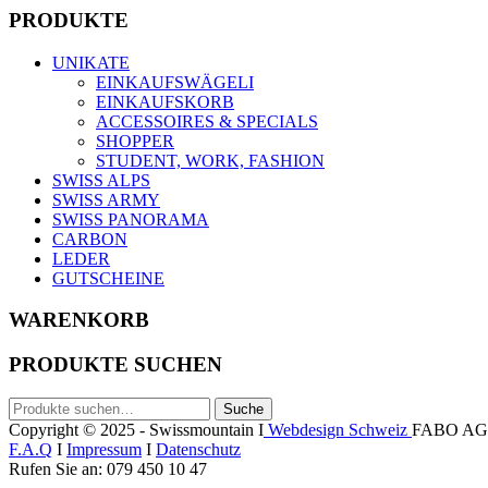
weist
CHF129.90
PRODUKTE
mehrere
through
Varianten
CHF149.90
UNIKATE
auf.
EINKAUFSWÄGELI
Die
EINKAUFSKORB
Optionen
ACCESSOIRES & SPECIALS
können
SHOPPER
auf
STUDENT, WORK, FASHION
der
SWISS ALPS
Produktseite
SWISS ARMY
gewählt
SWISS PANORAMA
werden
CARBON
LEDER
GUTSCHEINE
WARENKORB
PRODUKTE SUCHEN
Suche
Suche
nach:
Copyright © 2025 - Swissmountain I
Webdesign Schweiz
FABO AG
F.A.Q
I
Impressum
I
Datenschutz
Rufen Sie an: 079 450 10 47