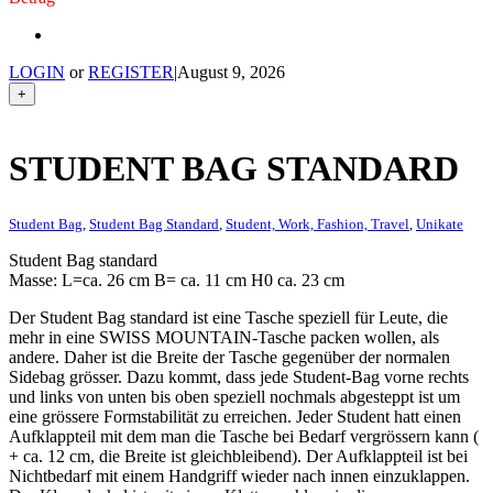
LOGIN
or
REGISTER
|
August 9, 2026
+
STUDENT BAG STANDARD
Student Bag
,
Student Bag Standard
,
Student, Work, Fashion, Travel
,
Unikate
Student Bag standard
Masse: L=ca. 26 cm B= ca. 11 cm H0 ca. 23 cm
Der Student Bag standard ist eine Tasche speziell für Leute, die
mehr in eine SWISS MOUNTAIN-Tasche packen wollen, als
andere. Daher ist die Breite der Tasche gegenüber der normalen
Sidebag grösser. Dazu kommt, dass jede Student-Bag vorne rechts
und links von unten bis oben speziell nochmals abgesteppt ist um
eine grössere Formstabilität zu erreichen. Jeder Student hatt einen
Aufklappteil mit dem man die Tasche bei Bedarf vergrössern kann (
+ ca. 12 cm, die Breite ist gleichbleibend). Der Aufklappteil ist bei
Nichtbedarf mit einem Handgriff wieder nach innen einzuklappen.