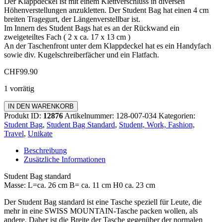
Der Klappdeckel ist mit einem Klettverschluss in diversen
Höhenverstellungen anzukletten. Der Student Bag hat einen 4 cm
breiten Tragegurt, der Längenverstellbar ist.
Im Innern des Student Bags hat es an der Rückwand ein
zweigeteiltes Fach ( 2 x ca. 17 x 13 cm )
An der Taschenfront unter dem Klappdeckel hat es ein Handyfach
sowie div. Kugelschreiberfächer und ein Flatfach.
CHF
99.90
1 vorrätig
Student
IN DEN WARENKORB
Bag
Produkt ID:
12876
Artikelnummer:
128-007-034
Kategorien:
Standard
Student Bag
,
Student Bag Standard
,
Student, Work, Fashion,
Menge
Travel
,
Unikate
Beschreibung
Zusätzliche Informationen
Student Bag standard
Masse: L=ca. 26 cm B= ca. 11 cm H0 ca. 23 cm
Der Student Bag standard ist eine Tasche speziell für Leute, die
mehr in eine SWISS MOUNTAIN-Tasche packen wollen, als
andere. Daher ist die Breite der Tasche gegenüber der normalen