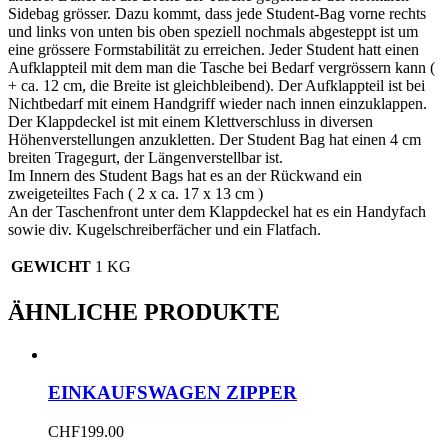
Sidebag grösser. Dazu kommt, dass jede Student-Bag vorne rechts
und links von unten bis oben speziell nochmals abgesteppt ist um
eine grössere Formstabilität zu erreichen. Jeder Student hatt einen
Aufklappteil mit dem man die Tasche bei Bedarf vergrössern kann (
+ ca. 12 cm, die Breite ist gleichbleibend). Der Aufklappteil ist bei
Nichtbedarf mit einem Handgriff wieder nach innen einzuklappen.
Der Klappdeckel ist mit einem Klettverschluss in diversen
Höhenverstellungen anzukletten. Der Student Bag hat einen 4 cm
breiten Tragegurt, der Längenverstellbar ist.
Im Innern des Student Bags hat es an der Rückwand ein
zweigeteiltes Fach ( 2 x ca. 17 x 13 cm )
An der Taschenfront unter dem Klappdeckel hat es ein Handyfach
sowie div. Kugelschreiberfächer und ein Flatfach.
GEWICHT
1 KG
ÄHNLICHE PRODUKTE
EINKAUFSWAGEN ZIPPER
CHF
199.00