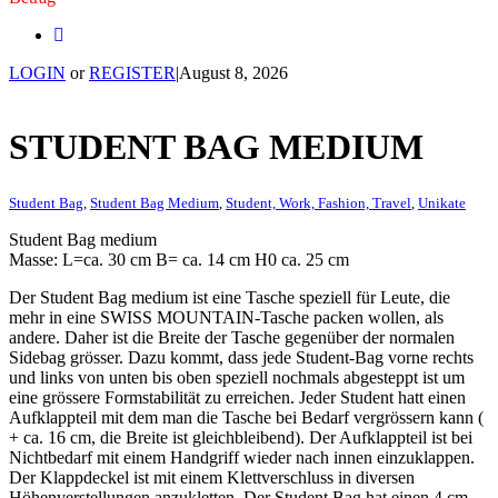
LOGIN
or
REGISTER
|
August 8, 2026
STUDENT BAG MEDIUM
Student Bag
,
Student Bag Medium
,
Student, Work, Fashion, Travel
,
Unikate
Student Bag medium
Masse: L=ca. 30 cm B= ca. 14 cm H0 ca. 25 cm
Der Student Bag medium ist eine Tasche speziell für Leute, die
mehr in eine SWISS MOUNTAIN-Tasche packen wollen, als
andere. Daher ist die Breite der Tasche gegenüber der normalen
Sidebag grösser. Dazu kommt, dass jede Student-Bag vorne rechts
und links von unten bis oben speziell nochmals abgesteppt ist um
eine grössere Formstabilität zu erreichen. Jeder Student hatt einen
Aufklappteil mit dem man die Tasche bei Bedarf vergrössern kann (
+ ca. 16 cm, die Breite ist gleichbleibend). Der Aufklappteil ist bei
Nichtbedarf mit einem Handgriff wieder nach innen einzuklappen.
Der Klappdeckel ist mit einem Klettverschluss in diversen
Höhenverstellungen anzukletten. Der Student Bag hat einen 4 cm