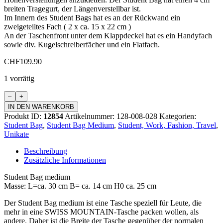
breiten Tragegurt, der Längenverstellbar ist.
Im Innern des Student Bags hat es an der Rückwand ein
zweigeteiltes Fach ( 2 x ca. 15 x 22 cm )
An der Taschenfront unter dem Klappdeckel hat es ein Handyfach
sowie div. Kugelschreiberfächer und ein Flatfach.
CHF
109.90
1 vorrätig
Student
Bag
IN DEN WARENKORB
Medium
Produkt ID:
12854
Artikelnummer:
128-008-028
Kategorien:
Menge
Student Bag
,
Student Bag Medium
,
Student, Work, Fashion, Travel
,
Unikate
Beschreibung
Zusätzliche Informationen
Student Bag medium
Masse: L=ca. 30 cm B= ca. 14 cm H0 ca. 25 cm
Der Student Bag medium ist eine Tasche speziell für Leute, die
mehr in eine SWISS MOUNTAIN-Tasche packen wollen, als
andere. Daher ist die Breite der Tasche gegenüber der normalen