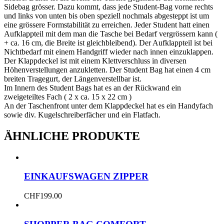
Sidebag grösser. Dazu kommt, dass jede Student-Bag vorne rechts
und links von unten bis oben speziell nochmals abgesteppt ist um
eine grössere Formstabilität zu erreichen. Jeder Student hatt einen
Aufklappteil mit dem man die Tasche bei Bedarf vergrössern kann (
+ ca. 16 cm, die Breite ist gleichbleibend). Der Aufklappteil ist bei
Nichtbedarf mit einem Handgriff wieder nach innen einzuklappen.
Der Klappdeckel ist mit einem Klettverschluss in diversen
Höhenverstellungen anzukletten. Der Student Bag hat einen 4 cm
breiten Tragegurt, der Längenverstellbar ist.
Im Innern des Student Bags hat es an der Rückwand ein
zweigeteiltes Fach ( 2 x ca. 15 x 22 cm )
An der Taschenfront unter dem Klappdeckel hat es ein Handyfach
sowie div. Kugelschreiberfächer und ein Flatfach.
ÄHNLICHE PRODUKTE
EINKAUFSWAGEN ZIPPER
CHF
199.00