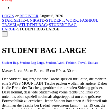
LOGIN
or
REGISTER
|
August 6, 2026
STARTSEITE
»
UNIKATE
»
STUDENT, WORK, FASHION,
TRAVEL
»
STUDENT BAG
»
STUDENT BAG
LARGE
»
STUDENT BAG LARGE
+
STUDENT BAG LARGE
Student Bag
,
Student Bag Large
,
Student, Work, Fashion, Travel
,
Unikate
Masse: L=ca. 36 cm B= ca. 15 cm H0 ca. 30 cm
Der Student Bag large ist eine Tasche speziell für Leute, die mehr in
eine SWISS MOUNTAIN-Tasche packen wollen, als andere. Daher
ist die Breite der Tasche gegenüber der normalen Sidebag grösser.
Dazu kommt, dass jede Student-Bag vorne rechts und links von
unten bis oben speziell nochmals abgesteppt ist um eine grössere
Formstabilität zu erreichen. Jeder Student hatt einen Aufklappteil mit
dem man die Tasche bei Bedarf vergrössern kann ( + ca. 19 cm, die