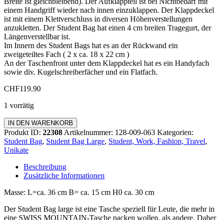
Breite ist gleichbleibend). Der Aufklappteil ist bei Nichtbedarf mit
einem Handgriff wieder nach innen einzuklappen. Der Klappdeckel
ist mit einem Klettverschluss in diversen Höhenverstellungen
anzukletten. Der Student Bag hat einen 4 cm breiten Tragegurt, der
Längenverstellbar ist.
Im Innern des Student Bags hat es an der Rückwand ein
zweigeteiltes Fach ( 2 x ca. 18 x 22 cm )
An der Taschenfront unter dem Klappdeckel hat es ein Handyfach
sowie div. Kugelschreiberfächer und ein Flatfach.
CHF
119.90
1 vorrätig
Student
IN DEN WARENKORB
Bag
Produkt ID:
22308
Artikelnummer:
128-009-063
Kategorien:
Large
Student Bag
,
Student Bag Large
,
Student, Work, Fashion, Travel
,
Menge
Unikate
Beschreibung
Zusätzliche Informationen
Masse: L=ca. 36 cm B= ca. 15 cm H0 ca. 30 cm
Der Student Bag large ist eine Tasche speziell für Leute, die mehr in
eine SWISS MOUNTAIN-Tasche packen wollen, als andere. Daher