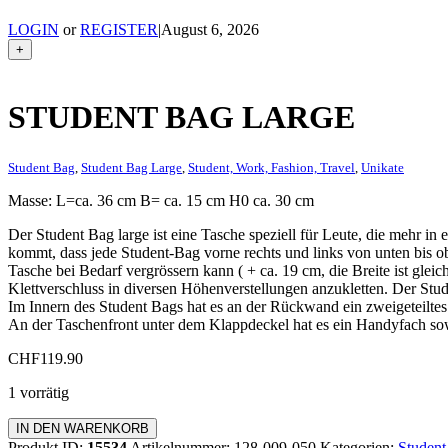
LOGIN
or
REGISTER
|
August 6, 2026
+
STUDENT BAG LARGE
Student Bag
,
Student Bag Large
,
Student, Work, Fashion, Travel
,
Unikate
Masse: L=ca. 36 cm B= ca. 15 cm H0 ca. 30 cm
Der Student Bag large ist eine Tasche speziell für Leute, die mehr
kommt, dass jede Student-Bag vorne rechts und links von unten bis obe
Tasche bei Bedarf vergrössern kann ( + ca. 19 cm, die Breite ist glei
Klettverschluss in diversen Höhenverstellungen anzukletten. Der Stude
Im Innern des Student Bags hat es an der Rückwand ein zweigeteiltes 
An der Taschenfront unter dem Klappdeckel hat es ein Handyfach sowi
CHF
119.90
1 vorrätig
Student
IN DEN WARENKORB
Bag
Produkt ID:
15534
Artikelnummer:
128-009-050
Kategorien:
Student