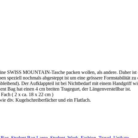
 in eine SWISS MOUNTAIN-Tasche packen wollen, als andere. Daher ist 
n speziell nochmals abgesteppt ist um eine grössere Formstabilität zu 
chbleibend). Der Aufklappteil ist bei Nichtbedarf mit einem Handgriff 
nt Bag hat einen 4 cm breiten Tragegurt, der Längenverstellbar ist.
Fach ( 2 x ca. 18 x 22 cm )
e div. Kugelschreiberfächer und ein Flatfach.
 Bag
,
Student Bag Large
,
Student, Work, Fashion, Travel
,
Unikate