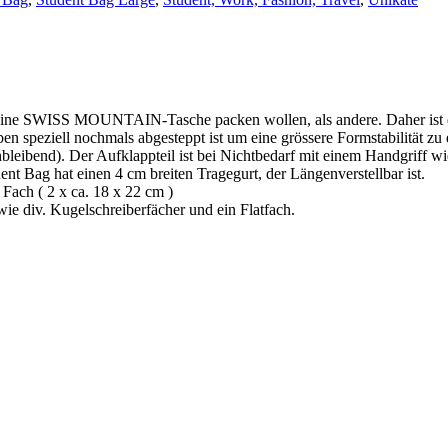
 in eine SWISS MOUNTAIN-Tasche packen wollen, als andere. Daher ist 
n speziell nochmals abgesteppt ist um eine grössere Formstabilität zu 
chbleibend). Der Aufklappteil ist bei Nichtbedarf mit einem Handgriff 
nt Bag hat einen 4 cm breiten Tragegurt, der Längenverstellbar ist.
Fach ( 2 x ca. 18 x 22 cm )
e div. Kugelschreiberfächer und ein Flatfach.