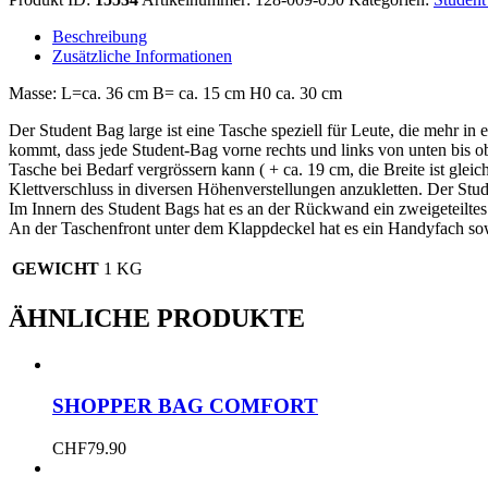
Large
Menge
Beschreibung
Zusätzliche Informationen
Masse: L=ca. 36 cm B= ca. 15 cm H0 ca. 30 cm
Der Student Bag large ist eine Tasche speziell für Leute, die mehr
kommt, dass jede Student-Bag vorne rechts und links von unten bis obe
Tasche bei Bedarf vergrössern kann ( + ca. 19 cm, die Breite ist glei
Klettverschluss in diversen Höhenverstellungen anzukletten. Der Stude
Im Innern des Student Bags hat es an der Rückwand ein zweigeteiltes 
An der Taschenfront unter dem Klappdeckel hat es ein Handyfach sowi
GEWICHT
1 KG
ÄHNLICHE PRODUKTE
SHOPPER BAG COMFORT
CHF
79.90