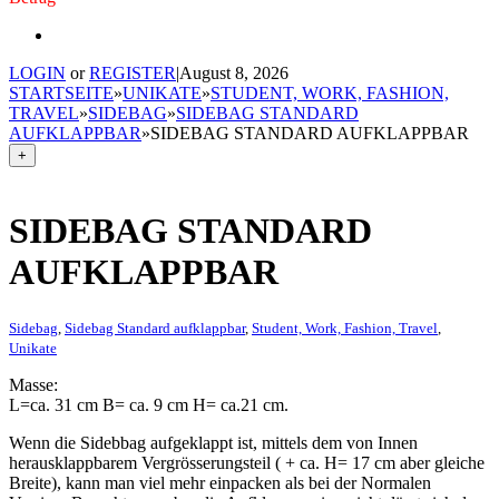
LOGIN
or
REGISTER
|
August 8, 2026
STARTSEITE
»
UNIKATE
»
STUDENT, WORK, FASHION,
TRAVEL
»
SIDEBAG
»
SIDEBAG STANDARD
AUFKLAPPBAR
»
SIDEBAG STANDARD AUFKLAPPBAR
+
SIDEBAG STANDARD
AUFKLAPPBAR
Sidebag
,
Sidebag Standard aufklappbar
,
Student, Work, Fashion, Travel
,
Unikate
Masse:
L=ca. 31 cm B= ca. 9 cm H= ca.21 cm.
Wenn die Sidebbag aufgeklappt ist, mittels dem von Innen
herausklappbarem Vergrösserungsteil ( + ca. H= 17 cm aber gleiche
Breite), kann man viel mehr einpacken als bei der Normalen