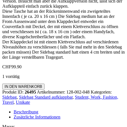
Version. Braucht man aber die Aufklappversion nicht, lässt sich der
Aufklappteil einfach zurück klappen.
Diese Tasche hat an der Rückeninnenwand ein zweigeteiltes
Innenfach ( je ca. 20 x 16 cm ) Die Sidebag medium hat an der
Front-Aussenwand unter dem Klappdeckel entweder ein
Couvertfach mit Deckel, der mit einem Klettverschluss zu öffnen
und verschliessen ist ( ca. 18 x 16 cm ) oder einem Handyfach,
diverse Kugelschreiberfächer und ein Flatfach.
Der Klappdeckel ist mit einem Klettverschluss auf verschiedenen
Niveauhöhen zu verschliessen ( falls Sie mal mehr in den Siedebag
packen müssen) Der Sidebag standard hatt einen 4 cm breiten und in
der Länge verstellbaren Tragegurt.
CHF
99.90
1 vorrätig
Sidebag
IN DEN WARENKORB
Standard
Produkt ID:
26495
Artikelnummer:
128-002-048
Kategorien:
aufklappbar
Sidebag
,
Sidebag Standard aufklappbar
,
Student, Work, Fashion,
Menge
Travel
,
Unikate
Beschreibung
Zusätzliche Informationen
Masse: