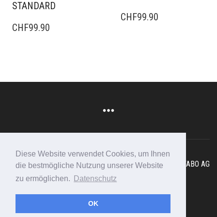
STANDARD
CHF
99.90
CHF
99.90
Diese Website verwendet Cookies, um Ihnen
Copyright © 2025 - Swissmountain I
Webdesign Schweiz
FABO AG
die bestmögliche Nutzung unserer Website
F.A.Q
I
Impressum
I
Datenschutz
zu ermöglichen.
Datenschutz
Rufen Sie an: 079 450 10 47
OK