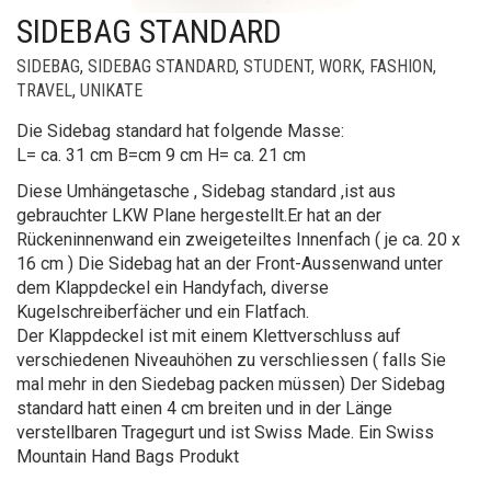
SIDEBAG STANDARD
SIDEBAG
,
SIDEBAG STANDARD
,
STUDENT, WORK, FASHION,
TRAVEL
,
UNIKATE
Die Sidebag standard hat folgende Masse:
L= ca. 31 cm B=cm 9 cm H= ca. 21 cm
Diese Umhängetasche , Sidebag standard ,ist aus
gebrauchter LKW Plane hergestellt.Er hat an der
Rückeninnenwand ein zweigeteiltes Innenfach ( je ca. 20 x
16 cm ) Die Sidebag hat an der Front-Aussenwand unter
dem Klappdeckel ein Handyfach, diverse
Kugelschreiberfächer und ein Flatfach.
Der Klappdeckel ist mit einem Klettverschluss auf
verschiedenen Niveauhöhen zu verschliessen ( falls Sie
mal mehr in den Siedebag packen müssen) Der Sidebag
standard hatt einen 4 cm breiten und in der Länge
verstellbaren Tragegurt und ist Swiss Made. Ein Swiss
Mountain Hand Bags Produkt