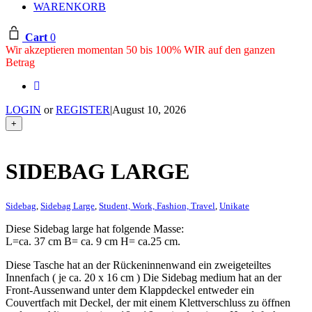
WARENKORB
Cart
0
Wir akzeptieren momentan 50 bis 100% WIR auf den ganzen
Betrag
LOGIN
or
REGISTER
|
August 10, 2026
+
SIDEBAG LARGE
Sidebag
,
Sidebag Large
,
Student, Work, Fashion, Travel
,
Unikate
Diese Sidebag large hat folgende Masse:
L=ca. 37 cm B= ca. 9 cm H= ca.25 cm.
Diese Tasche hat an der Rückeninnenwand ein zweigeteiltes
Innenfach ( je ca. 20 x 16 cm ) Die Sidebag medium hat an der
Front-Aussenwand unter dem Klappdeckel entweder ein
Couvertfach mit Deckel, der mit einem Klettverschluss zu öffnen