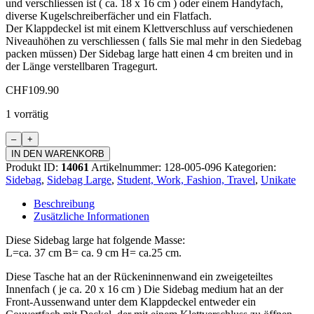
und verschliessen ist ( ca. 18 x 16 cm ) oder einem Handyfach,
diverse Kugelschreiberfächer und ein Flatfach.
Der Klappdeckel ist mit einem Klettverschluss auf verschiedenen
Niveauhöhen zu verschliessen ( falls Sie mal mehr in den Siedebag
packen müssen) Der Sidebag large hatt einen 4 cm breiten und in
der Länge verstellbaren Tragegurt.
CHF
109.90
1 vorrätig
Sidebag
Large
IN DEN WARENKORB
Menge
Produkt ID:
14061
Artikelnummer:
128-005-096
Kategorien:
Sidebag
,
Sidebag Large
,
Student, Work, Fashion, Travel
,
Unikate
Beschreibung
Zusätzliche Informationen
Diese Sidebag large hat folgende Masse:
L=ca. 37 cm B= ca. 9 cm H= ca.25 cm.
Diese Tasche hat an der Rückeninnenwand ein zweigeteiltes
Innenfach ( je ca. 20 x 16 cm ) Die Sidebag medium hat an der
Front-Aussenwand unter dem Klappdeckel entweder ein