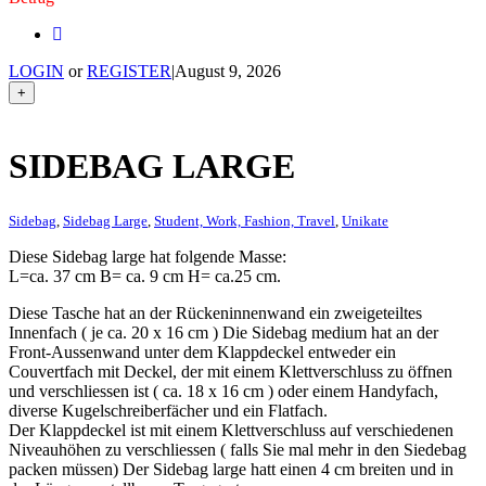
LOGIN
or
REGISTER
|
August 9, 2026
+
SIDEBAG LARGE
Sidebag
,
Sidebag Large
,
Student, Work, Fashion, Travel
,
Unikate
Diese Sidebag large hat folgende Masse:
L=ca. 37 cm B= ca. 9 cm H= ca.25 cm.
Diese Tasche hat an der Rückeninnenwand ein zweigeteiltes
Innenfach ( je ca. 20 x 16 cm ) Die Sidebag medium hat an der
Front-Aussenwand unter dem Klappdeckel entweder ein
Couvertfach mit Deckel, der mit einem Klettverschluss zu öffnen
und verschliessen ist ( ca. 18 x 16 cm ) oder einem Handyfach,
diverse Kugelschreiberfächer und ein Flatfach.
Der Klappdeckel ist mit einem Klettverschluss auf verschiedenen
Niveauhöhen zu verschliessen ( falls Sie mal mehr in den Siedebag
packen müssen) Der Sidebag large hatt einen 4 cm breiten und in