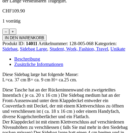
der Länge verstellbaren Tragegurt.
CHF
109.90
1 vorrätig
Sidebag
Large
IN DEN WARENKORB
Menge
Produkt ID:
14011
Artikelnummer:
128-005-068
Kategorien:
Sidebag
,
Sidebag Large
,
Student, Work, Fashion, Travel
,
Unikate
Beschreibung
Zusätzliche Informationen
Diese Sidebag large hat folgende Masse:
L=ca. 37 cm B= ca. 9 cm H= ca.25 cm.
Diese Tasche hat an der Rückeninnenwand ein zweigeteiltes
Innenfach ( je ca. 20 x 16 cm ) Die Sidebag medium hat an der
Front-Aussenwand unter dem Klappdeckel entweder ein
Couvertfach mit Deckel, der mit einem Klettverschluss zu öffnen
und verschliessen ist ( ca. 18 x 16 cm ) oder einem Handyfach,
diverse Kugelschreiberfächer und ein Flatfach.
Der Klappdeckel ist mit einem Klettverschluss auf verschiedenen
Niveauhöhen zu verschliessen ( falls Sie mal mehr in den Siedebag
packen müssen) Der Sidebag large hatt einen 4 cm breiten und in