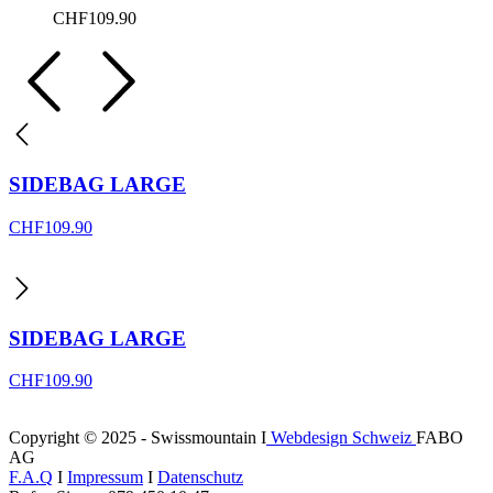
CHF
109.90
SIDEBAG LARGE
CHF
109.90
SIDEBAG LARGE
CHF
109.90
Copyright © 2025 - Swissmountain I
Webdesign Schweiz
FABO
AG
F.A.Q
I
Impressum
I
Datenschutz