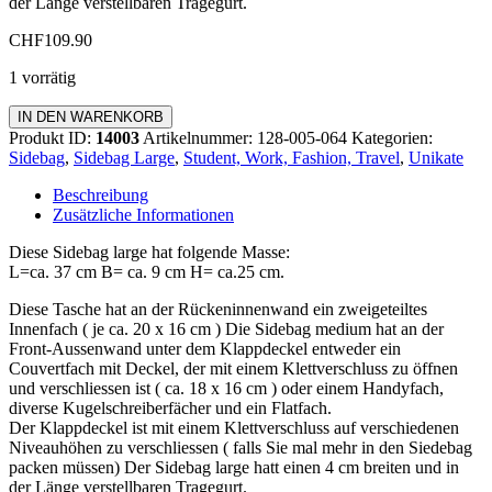
der Länge verstellbaren Tragegurt.
CHF
109.90
1 vorrätig
Sidebag
IN DEN WARENKORB
Large
Produkt ID:
14003
Artikelnummer:
128-005-064
Kategorien:
Menge
Sidebag
,
Sidebag Large
,
Student, Work, Fashion, Travel
,
Unikate
Beschreibung
Zusätzliche Informationen
Diese Sidebag large hat folgende Masse:
L=ca. 37 cm B= ca. 9 cm H= ca.25 cm.
Diese Tasche hat an der Rückeninnenwand ein zweigeteiltes
Innenfach ( je ca. 20 x 16 cm ) Die Sidebag medium hat an der
Front-Aussenwand unter dem Klappdeckel entweder ein
Couvertfach mit Deckel, der mit einem Klettverschluss zu öffnen
und verschliessen ist ( ca. 18 x 16 cm ) oder einem Handyfach,
diverse Kugelschreiberfächer und ein Flatfach.
Der Klappdeckel ist mit einem Klettverschluss auf verschiedenen
Niveauhöhen zu verschliessen ( falls Sie mal mehr in den Siedebag
packen müssen) Der Sidebag large hatt einen 4 cm breiten und in
der Länge verstellbaren Tragegurt.