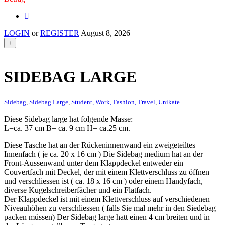
LOGIN
or
REGISTER
|
August 8, 2026
+
SIDEBAG LARGE
Sidebag
,
Sidebag Large
,
Student, Work, Fashion, Travel
,
Unikate
Diese Sidebag large hat folgende Masse:
L=ca. 37 cm B= ca. 9 cm H= ca.25 cm.
Diese Tasche hat an der Rückeninnenwand ein zweigeteiltes
Innenfach ( je ca. 20 x 16 cm ) Die Sidebag medium hat an der
Front-Aussenwand unter dem Klappdeckel entweder ein
Couvertfach mit Deckel, der mit einem Klettverschluss zu öffnen
und verschliessen ist ( ca. 18 x 16 cm ) oder einem Handyfach,
diverse Kugelschreiberfächer und ein Flatfach.
Der Klappdeckel ist mit einem Klettverschluss auf verschiedenen
Niveauhöhen zu verschliessen ( falls Sie mal mehr in den Siedebag
packen müssen) Der Sidebag large hatt einen 4 cm breiten und in