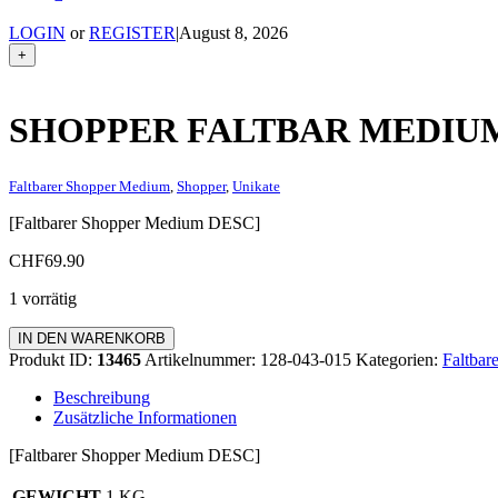
LOGIN
or
REGISTER
|
August 8, 2026
+
SHOPPER FALTBAR MEDIU
Faltbarer Shopper Medium
,
Shopper
,
Unikate
[Faltbarer Shopper Medium DESC]
CHF
69.90
1 vorrätig
Shopper
IN DEN WARENKORB
faltbar
Produkt ID:
13465
Artikelnummer:
128-043-015
Kategorien:
Faltbar
Medium
Menge
Beschreibung
Zusätzliche Informationen
[Faltbarer Shopper Medium DESC]
GEWICHT
1 KG