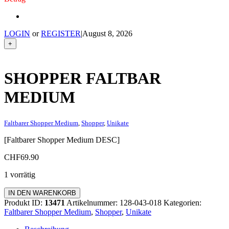
LOGIN
or
REGISTER
|
August 8, 2026
+
SHOPPER FALTBAR
MEDIUM
Faltbarer Shopper Medium
,
Shopper
,
Unikate
[Faltbarer Shopper Medium DESC]
CHF
69.90
1 vorrätig
Shopper
IN DEN WARENKORB
faltbar
Produkt ID:
13471
Artikelnummer:
128-043-018
Kategorien:
Medium
Faltbarer Shopper Medium
,
Shopper
,
Unikate
Menge