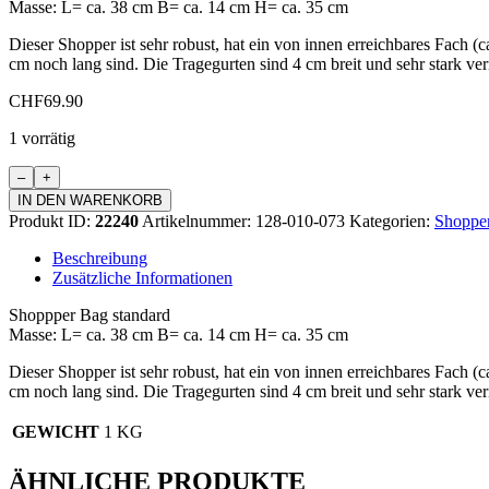
Masse: L= ca. 38 cm B= ca. 14 cm H= ca. 35 cm
Dieser Shopper ist sehr robust, hat ein von innen erreichbares Fach (c
cm noch lang sind. Die Tragegurten sind 4 cm breit und sehr stark ve
CHF
69.90
1 vorrätig
Shopper
Bag
IN DEN WARENKORB
standard
Produkt ID:
22240
Artikelnummer:
128-010-073
Kategorien:
Shoppe
Menge
Beschreibung
Zusätzliche Informationen
Shoppper Bag standard
Masse: L= ca. 38 cm B= ca. 14 cm H= ca. 35 cm
Dieser Shopper ist sehr robust, hat ein von innen erreichbares Fach (c
cm noch lang sind. Die Tragegurten sind 4 cm breit und sehr stark ve
GEWICHT
1 KG
ÄHNLICHE PRODUKTE